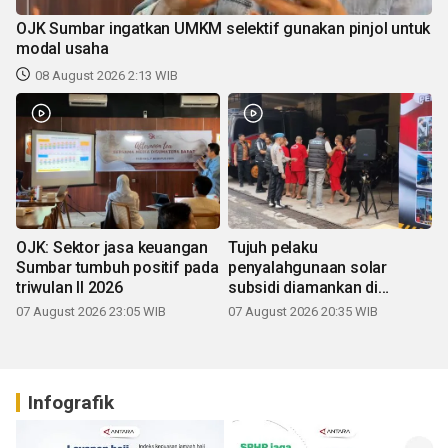
OJK Sumbar ingatkan UMKM selektif gunakan pinjol untuk
modal usaha
08 August 2026 2:13 WIB
OJK: Sektor jasa keuangan
Tujuh pelaku
Sumbar tumbuh positif pada
penyalahgunaan solar
triwulan II 2026
subsidi diamankan di
Sumbar
07 August 2026 23:05 WIB
07 August 2026 20:35 WIB
Infografik