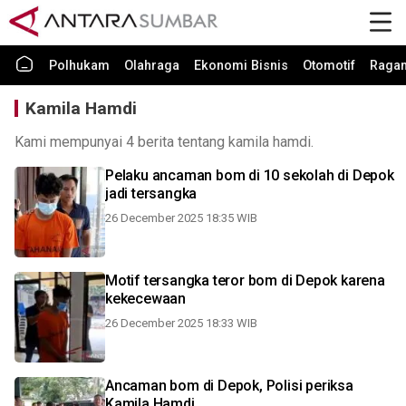
Polhukam
Olahraga
Ekonomi Bisnis
Otomotif
Raga
Kamila Hamdi
Kami mempunyai 4 berita tentang kamila hamdi.
Pelaku ancaman bom di 10 sekolah di Depok
jadi tersangka
26 December 2025 18:35 WIB
Motif tersangka teror bom di Depok karena
kekecewaan
26 December 2025 18:33 WIB
Ancaman bom di Depok, Polisi periksa
Kamila Hamdi