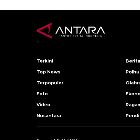
>
Terkini
Berit
Top News
Polh
Terpopuler
Olahr
Foto
Ekono
Video
Raga
Nusantara
Pendi