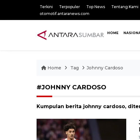
Terkini
Terpopuler
Top News
Tentang Kami
otomotif.antaranews.com
HOME
NASION
Home
Tag
Johnny Cardoso
#JOHNNY CARDOSO
Kumpulan berita johnny cardoso, dite