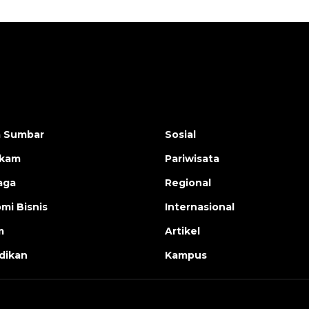
a Sumbar
Sosial
ukam
Pariwisata
aga
Regional
mi Bisnis
Internasional
m
Artikel
dikan
Kampus