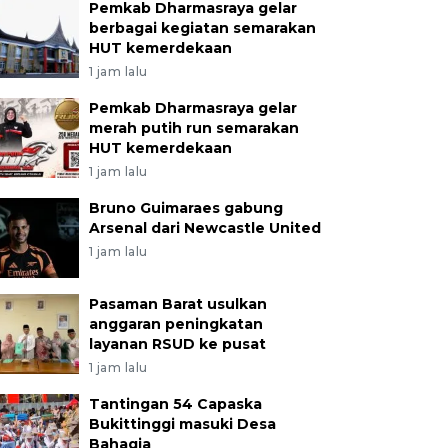
Pemkab Dharmasraya gelar
berbagai kegiatan semarakan
HUT kemerdekaan
1 jam lalu
Pemkab Dharmasraya gelar
merah putih run semarakan
HUT kemerdekaan
1 jam lalu
Bruno Guimaraes gabung
Arsenal dari Newcastle United
1 jam lalu
Pasaman Barat usulkan
anggaran peningkatan
layanan RSUD ke pusat
1 jam lalu
Tantingan 54 Capaska
Bukittinggi masuki Desa
Bahagia