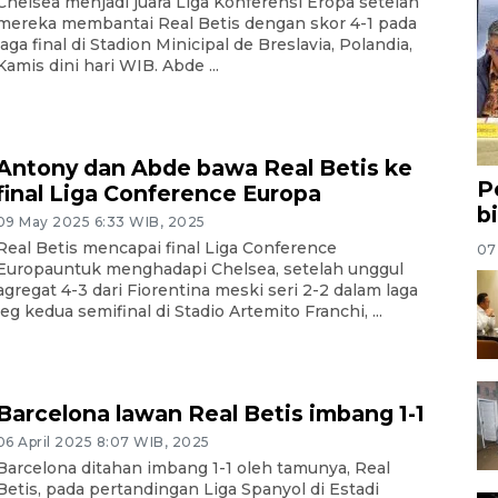
Chelsea menjadi juara Liga Konferensi Eropa setelah
mereka membantai Real Betis dengan skor 4-1 pada
laga final di Stadion Minicipal de Breslavia, Polandia,
Kamis dini hari WIB. Abde ...
Antony dan Abde bawa Real Betis ke
P
final Liga Conference Europa
b
09 May 2025 6:33 WIB, 2025
Real Betis mencapai final Liga Conference
07
Europauntuk menghadapi Chelsea, setelah unggul
agregat 4-3 dari Fiorentina meski seri 2-2 dalam laga
leg kedua semifinal di Stadio Artemito Franchi, ...
Barcelona lawan Real Betis imbang 1-1
06 April 2025 8:07 WIB, 2025
Barcelona ditahan imbang 1-1 oleh tamunya, Real
Betis, pada pertandingan Liga Spanyol di Estadi