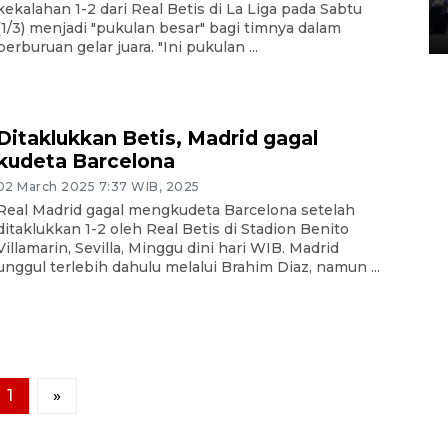
Lintas Sumatera di Sumbar
kekalahan 1-2 dari Real Betis di La Liga pada Sabtu
(1/3) menjadi "pukulan besar" bagi timnya dalam
05 August 2026 10:35 WIB
perburuan gelar juara. "Ini pukulan ...
Ditaklukkan Betis, Madrid gagal
kudeta Barcelona
02 March 2025 7:37 WIB, 2025
Real Madrid gagal mengkudeta Barcelona setelah
ditaklukkan 1-2 oleh Real Betis di Stadion Benito
Villamarin, Sevilla, Minggu dini hari WIB. Madrid
unggul terlebih dahulu melalui Brahim Diaz, namun ...
1
»