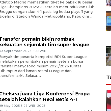
Atletico Madrid memastikan tiket ke babak 16 besar
Liga Champions 2025/26 setelah menundukkan Club
Brugge dengan skor 4-1 pada leg kedua playoff yang
digelar di Stadion Wanda Metropolitano, Rabu dini ...
Transfer pemain bikin rombak
kekuatan sejumlah tim super league
03 September 2025 1:09 WIB
Banyak tim peserta kompetisi BRI Super League
melakukan perombakan pemain setelah bursa
transfer menyosong musim 2025/2026 tuntas.
Dihimpun dari laman resmi I.League dan
transfermarkt, Selasa, ...
T
Chelsea juara Liga Konferensi Eropa
setelah kalahkan Real Betis 4-1
29 May 2025 5:29 WIB, 2025