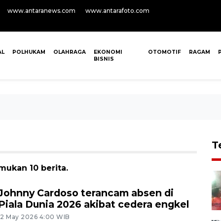
www.antaranews.com
www.antarafoto.com
AL
POLHUKAM
OLAHRAGA
EKONOMI
OTOMOTIF
RAGAM
BISNIS
T
mukan 10 berita.
Johnny Cardoso terancam absen di
Piala Dunia 2026 akibat cedera engkel
12 May 2026 4:00 WIB