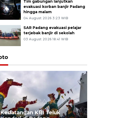
Tim gabungan lanjutkan
evakuasi korban banjir Padang
hingga malam
04 August 2026 3:23 WIB
SAR Padang evakuasi pelajar
terjebak banjir di sekolah
03 August 2026 18:41 WIB
oto
Kedatangan KRI Teluk
Pameran 