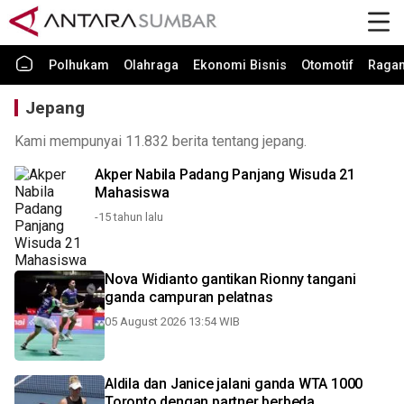
Polhukam
Olahraga
Ekonomi Bisnis
Otomotif
Raga
Jepang
Kami mempunyai 11.832 berita tentang jepang.
Akper Nabila Padang Panjang Wisuda 21
Mahasiswa
-15 tahun lalu
Nova Widianto gantikan Rionny tangani
ganda campuran pelatnas
05 August 2026 13:54 WIB
Aldila dan Janice jalani ganda WTA 1000
Toronto dengan partner berbeda