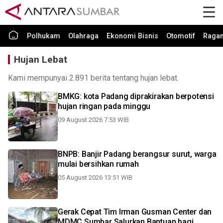
Polhukam
Olahraga
Ekonomi Bisnis
Otomotif
Raga
Hujan Lebat
Kami mempunyai 2.891 berita tentang hujan lebat.
BMKG: kota Padang diprakirakan berpotensi
hujan ringan pada minggu
09 August 2026 7:53 WIB
BNPB: Banjir Padang berangsur surut, warga
mulai bersihkan rumah
05 August 2026 13:51 WIB
Gerak Cepat Tim Irman Gusman Center dan
MDMC Sumbar Salurkan Bantuan bagi