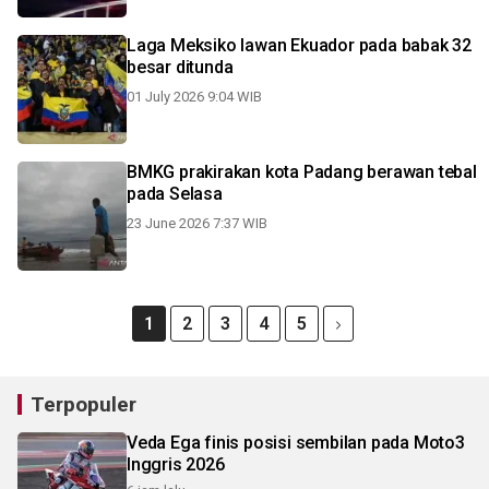
Laga Meksiko lawan Ekuador pada babak 32
besar ditunda
01 July 2026 9:04 WIB
BMKG prakirakan kota Padang berawan tebal
pada Selasa
23 June 2026 7:37 WIB
1
2
3
4
5
Terpopuler
Veda Ega finis posisi sembilan pada Moto3
Inggris 2026