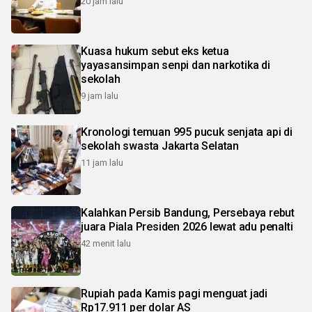
20 jam lalu
Kuasa hukum sebut eks ketua
yayasansimpan senpi dan narkotika di
sekolah
9 jam lalu
Kronologi temuan 995 pucuk senjata api di
sekolah swasta Jakarta Selatan
11 jam lalu
Kalahkan Persib Bandung, Persebaya rebut
juara Piala Presiden 2026 lewat adu penalti
42 menit lalu
Rupiah pada Kamis pagi menguat jadi
Rp17.911 per dolar AS