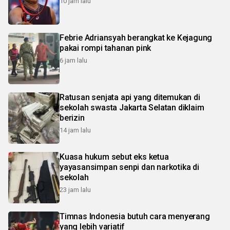
10 jam lalu
Febrie Adriansyah berangkat ke Kejagung
pakai rompi tahanan pink
6 jam lalu
Ratusan senjata api yang ditemukan di
sekolah swasta Jakarta Selatan diklaim
berizin
14 jam lalu
Kuasa hukum sebut eks ketua
yayasansimpan senpi dan narkotika di
sekolah
23 jam lalu
Timnas Indonesia butuh cara menyerang
yang lebih variatif