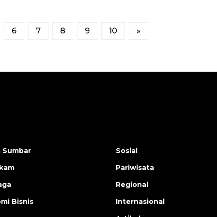
6
7
8
9
10
»
a Sumbar
Sosial
ukam
Pariwisata
aga
Regional
mi Bisnis
Internasional