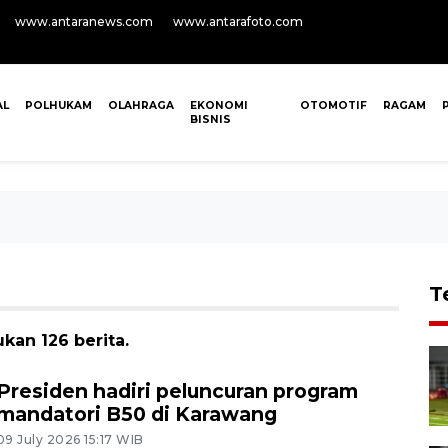
www.antaranews.com
www.antarafoto.com
AL
POLHUKAM
OLAHRAGA
EKONOMI
OTOMOTIF
RAGAM
BISNIS
T
kan 126 berita.
Presiden hadiri peluncuran program
mandatori B50 di Karawang
09 July 2026 15:17 WIB