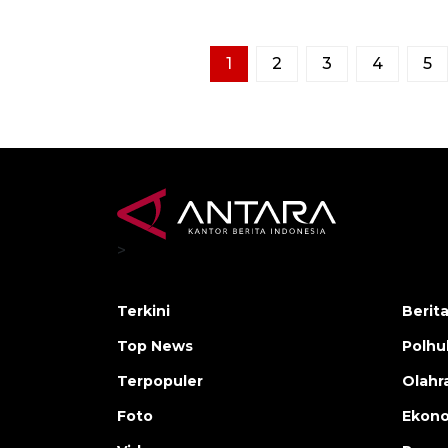
1
2
3
4
5
>
Terkini
Berit
Top News
Polh
Terpopuler
Olahr
Foto
Ekono