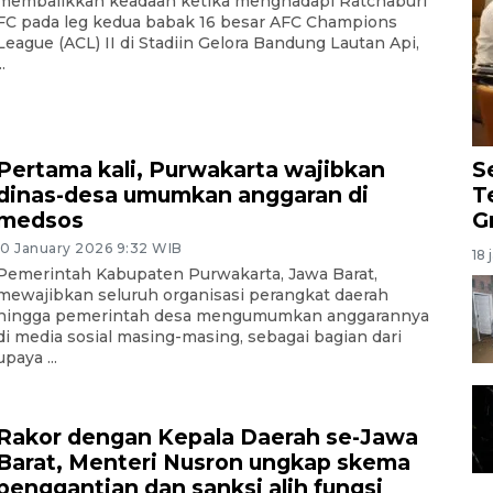
membalikkan keadaan ketika menghadapi Ratchaburi
FC pada leg kedua babak 16 besar AFC Champions
League (ACL) II di Stadiin Gelora Bandung Lautan Api,
..
S
Pertama kali, Purwakarta wajibkan
T
dinas-desa umumkan anggaran di
G
medsos
10 January 2026 9:32 WIB
18 
Pemerintah Kabupaten Purwakarta, Jawa Barat,
mewajibkan seluruh organisasi perangkat daerah
hingga pemerintah desa mengumumkan anggarannya
di media sosial masing-masing, sebagai bagian dari
upaya ...
Rakor dengan Kepala Daerah se-Jawa
Barat, Menteri Nusron ungkap skema
penggantian dan sanksi alih fungsi