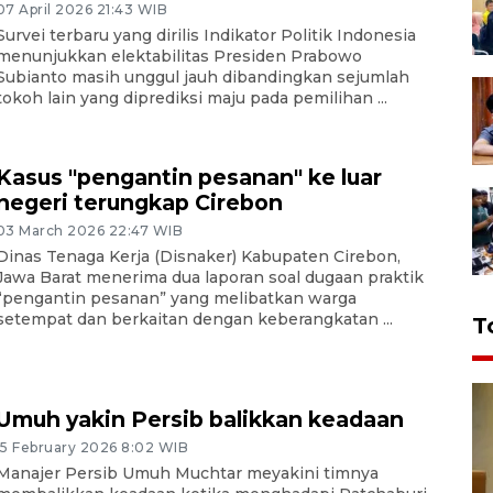
07 April 2026 21:43 WIB
Survei terbaru yang dirilis Indikator Politik Indonesia
menunjukkan elektabilitas Presiden Prabowo
Subianto masih unggul jauh dibandingkan sejumlah
tokoh lain yang diprediksi maju pada pemilihan ...
Kasus "pengantin pesanan" ke luar
negeri terungkap Cirebon
03 March 2026 22:47 WIB
Dinas Tenaga Kerja (Disnaker) Kabupaten Cirebon,
Jawa Barat menerima dua laporan soal dugaan praktik
“pengantin pesanan” yang melibatkan warga
setempat dan berkaitan dengan keberangkatan ...
T
Umuh yakin Persib balikkan keadaan
15 February 2026 8:02 WIB
Manajer Persib Umuh Muchtar meyakini timnya