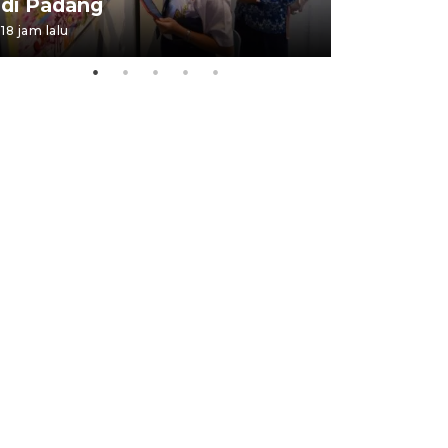
di Padang
Padang
18 jam lalu
05 August 202