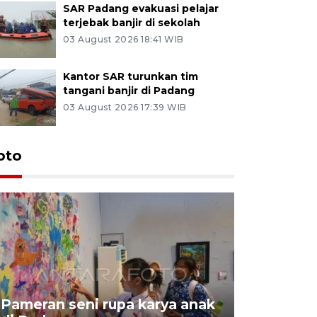
SAR Padang evakuasi pelajar
terjebak banjir di sekolah
03 August 2026 18:41 WIB
Kantor SAR turunkan tim
tangani banjir di Padang
03 August 2026 17:39 WIB
oto
Pameran seni rupa karya anak
Dampak b