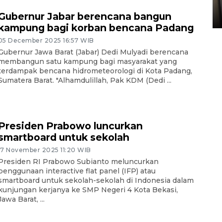
Sumbar
Gubernur Jabar berencana bangun
05 August 2026 10:33 WIB
kampung bagi korban bencana Padang
05 December 2025 16:57 WIB
Gubernur Jawa Barat (Jabar) Dedi Mulyadi berencana
membangun satu kampung bagi masyarakat yang
terdampak bencana hidrometeorologi di Kota Padang,
Sumatera Barat. "Alhamdulillah, Pak KDM (Dedi ...
Presiden Prabowo luncurkan
smartboard untuk sekolah
17 November 2025 11:20 WIB
Presiden RI Prabowo Subianto meluncurkan
penggunaan interactive flat panel (IFP) atau
smartboard untuk sekolah-sekolah di Indonesia dalam
kunjungan kerjanya ke SMP Negeri 4 Kota Bekasi,
Jawa Barat, ...