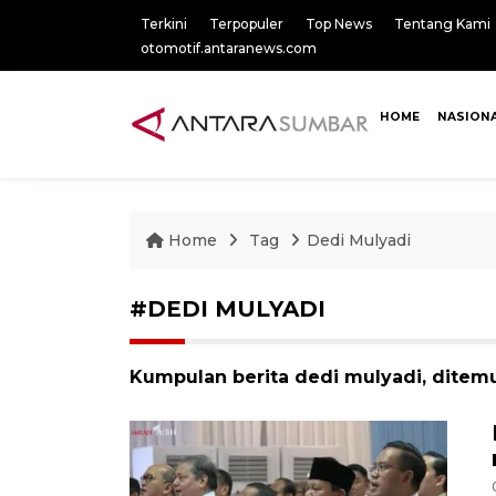
Terkini
Terpopuler
Top News
Tentang Kami
otomotif.antaranews.com
HOME
NASION
Home
Tag
Dedi Mulyadi
#DEDI MULYADI
Kumpulan berita dedi mulyadi, ditemu