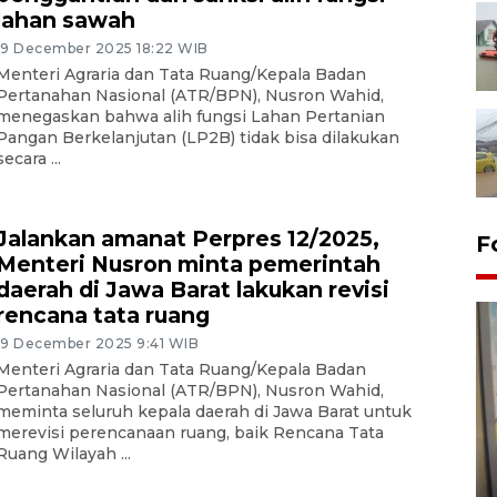
lahan sawah
19 December 2025 18:22 WIB
Menteri Agraria dan Tata Ruang/Kepala Badan
Pertanahan Nasional (ATR/BPN), Nusron Wahid,
menegaskan bahwa alih fungsi Lahan Pertanian
Pangan Berkelanjutan (LP2B) tidak bisa dilakukan
secara ...
Jalankan amanat Perpres 12/2025,
F
Menteri Nusron minta pemerintah
daerah di Jawa Barat lakukan revisi
rencana tata ruang
19 December 2025 9:41 WIB
Menteri Agraria dan Tata Ruang/Kepala Badan
Pertanahan Nasional (ATR/BPN), Nusron Wahid,
meminta seluruh kepala daerah di Jawa Barat untuk
merevisi perencanaan ruang, baik Rencana Tata
Penyelesaian pembentukan
Ruang Wilayah ...
Kopdes Merah Putih di