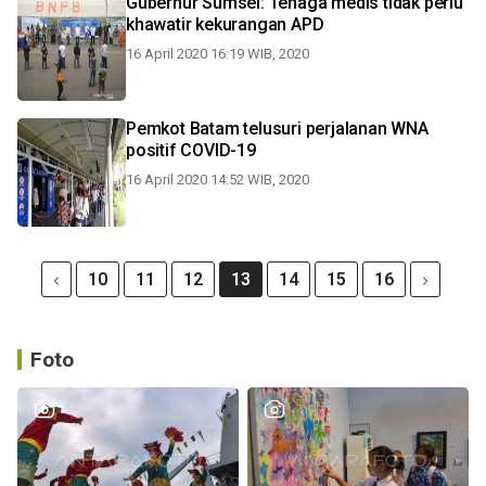
Gubernur Sumsel: Tenaga medis tidak perlu
khawatir kekurangan APD
16 April 2020 16:19 WIB, 2020
Pemkot Batam telusuri perjalanan WNA
positif COVID-19
16 April 2020 14:52 WIB, 2020
10
11
12
13
14
15
16
Foto