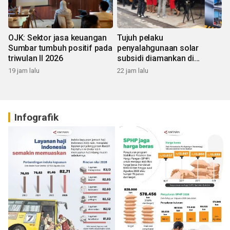
OJK: Sektor jasa keuangan
Tujuh pelaku
Sumbar tumbuh positif pada
penyalahgunaan solar
triwulan II 2026
subsidi diamankan di
Sumbar
19 jam lalu
22 jam lalu
Infografik