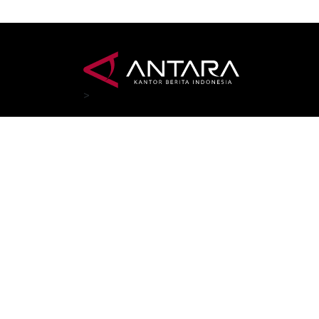
>
Terkini
Berit
Top News
Polh
Terpopuler
Olahr
Foto
Ekono
Video
Raga
Nusantara
Pendi