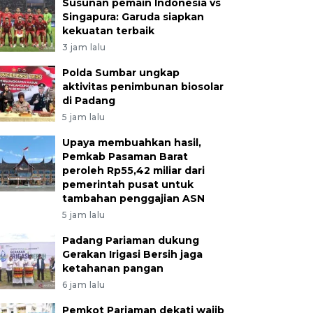
Susunan pemain Indonesia vs
Singapura: Garuda siapkan
kekuatan terbaik
3 jam lalu
Polda Sumbar ungkap
aktivitas penimbunan biosolar
di Padang
5 jam lalu
Upaya membuahkan hasil,
Pemkab Pasaman Barat
peroleh Rp55,42 miliar dari
pemerintah pusat untuk
tambahan penggajian ASN
5 jam lalu
Padang Pariaman dukung
Gerakan Irigasi Bersih jaga
ketahanan pangan
6 jam lalu
Pemkot Pariaman dekati wajib