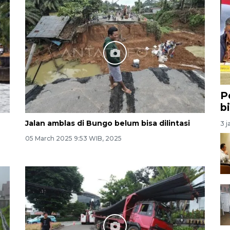
P
b
Jalan amblas di Bungo belum bisa dilintasi
3 j
05 March 2025 9:53 WIB, 2025