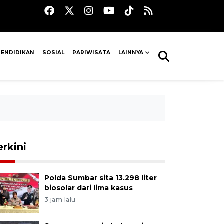
PENDIDIKAN
SOSIAL
PARIWISATA
LAINNYA
erkini
Polda Sumbar sita 13.298 liter
biosolar dari lima kasus
3 jam lalu