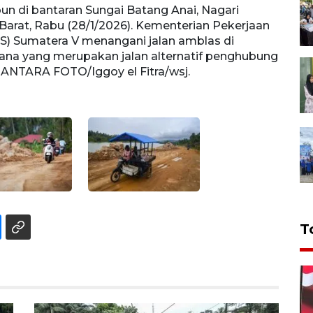
bun di bantaran Sungai Batang Anai, Nagari
Warga
arat, Rabu (28/1/2026). Kementerian Pekerjaan
Katap
S) Sumatera V menangani jalan amblas di
Umum 
ana yang merupakan jalan alternatif penghubung
banta
ANTARA FOTO/Iggoy el Fitra/wsj.
Kota 
T