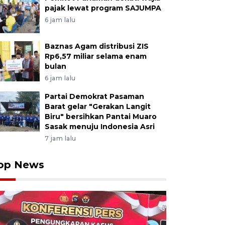
 melintas di jalan yang baru ditimbun di bantaran Sung
pajak lewat program SAJUMPA
iang, Padang Pariaman, Sumatera Barat, Rabu (28/1/20
6 jam lalu
melalui Balai Wilayah Sungai (BWS) Sumatera V menan
ran Sungai Batang Anai pascabencana yang merupakan 
Baznas Agam distribusi ZIS
Padang dengan Padang Pariaman. ANTARA FOTO/Iggoy e
Rp6,57 miliar selama enam
bulan
6 jam lalu
Partai Demokrat Pasaman
Barat gelar "Gerakan Langit
Biru" bersihkan Pantai Muaro
Sasak menuju Indonesia Asri
7 jam lalu
op News