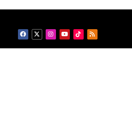
Ketentuan Penggunaan
Kebijakan Privasi
Kebijakan Cookie
Tentang Kami
Pedoman Media Siber
RSS