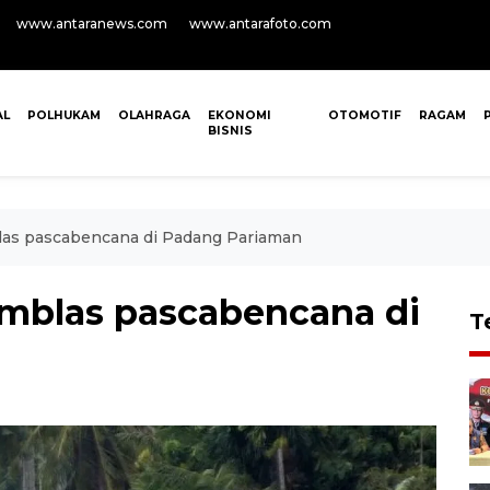
www.antaranews.com
www.antarafoto.com
AL
POLHUKAM
OLAHRAGA
EKONOMI
OTOMOTIF
RAGAM
BISNIS
las pascabencana di Padang Pariaman
mblas pascabencana di
T