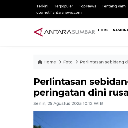
Terkini
Terpopuler
Top News
Tentang Kami
otomotif.antaranews.com
HOME
NASION
Home
Foto
Perlintasan sebidang d
Perlintasan sebida
peringatan dini rus
Senin, 25 Agustus 2025 10:12 WIB