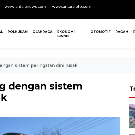
www.antaranews.com
www.antarafoto.com
AL
POLHUKAM
OLAHRAGA
EKONOMI
OTOMOTIF
RAGAM
BISNIS
engan sistem peringatan dini rusak
ng dengan sistem
T
ak