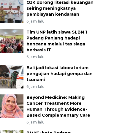
OJK dorong literasi keuangan
seiring meningkatnya
pembiayaan kendaraan
6 jam lalu
Tim UNP latih siswa SLBN 1
Padang Panjang hadapi
bencana melalui tas siaga
berbasis IT
6 jam lalu
Bali jadi lokasi laboratorium
pengujian hadapi gempa dan
tsunami
6 jam lalu
Beyond Medicine: Making
Cancer Treatment More
Human Through Evidence-
Based Complementary Care
6 jam lalu