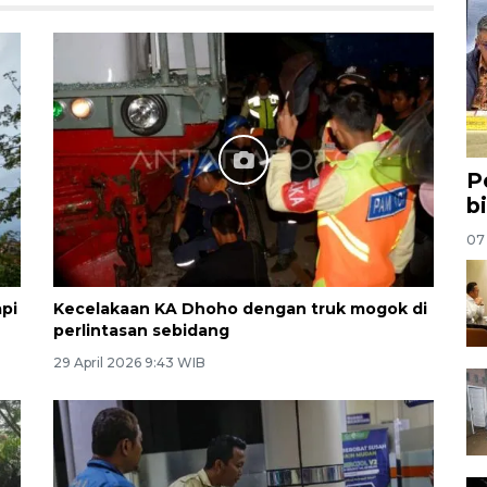
P
b
07
api
Kecelakaan KA Dhoho dengan truk mogok di
perlintasan sebidang
29 April 2026 9:43 WIB