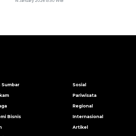
14 January 2026 15:50 WIB
a Sumbar
Sosial
ukam
Pariwisata
aga
Regional
mi Bisnis
Internasional
m
Artikel