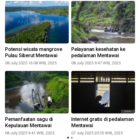
h
Potensi wisata mangrove
Pelayanan kesehatan ke
Pulau Siberut Mentawai
pedalaman Mentawai
0
08 July 2025 16:08 WIB, 2025
08 July 2025 9:47 WIB, 2025
Pemanfaatan sagu di
Internet gratis di pedalaman
Kepulauan Mentawai
Mentawai
08 July 2025 9:41 WIB, 2025
07 July 2025 20:35 WIB, 2025
0