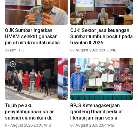
OJK Sumbar ingatkan
OJK: Sektor jasa keuangan
UMKM selektif gunakan
Sumbar tumbuh positif pada
pinjol untuk modal usaha
triwulan II 2026
23 jam lalu
07 August 2026 23:05 WIB
Tujuh pelaku
BPJS Ketenagakerjaan
penyalahgunaan solar
gandeng Unand perkuat
subsidi diamankan di
literasi jaminan sosial
Sumbar
07 August 2026 20:35 WIB
07 August 2026 2:04 WIB