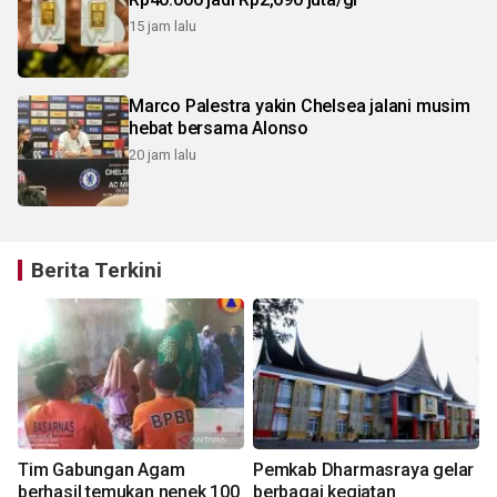
15 jam lalu
Marco Palestra yakin Chelsea jalani musim
hebat bersama Alonso
20 jam lalu
Berita Terkini
Tim Gabungan Agam
Pemkab Dharmasraya gelar
g
berhasil temukan nenek 100
berbagai kegiatan