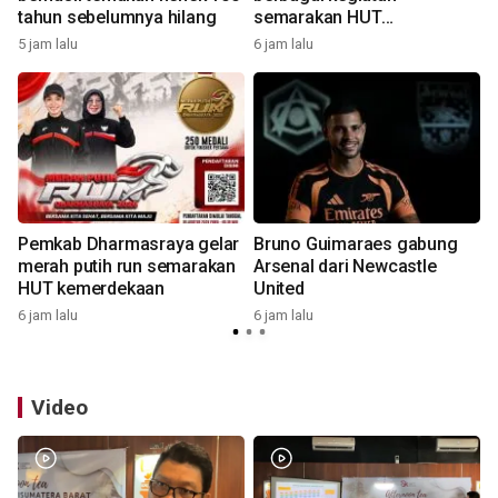
tahun sebelumnya hilang
semarakan HUT
kemerdekaan
5 jam lalu
6 jam lalu
6
Pemkab Dharmasraya gelar
Bruno Guimaraes gabung
merah putih run semarakan
Arsenal dari Newcastle
HUT kemerdekaan
United
6 jam lalu
6 jam lalu
8
Video