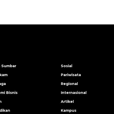
a Sumbar
Sosial
ukam
Pariwisata
aga
Regional
mi Bisnis
Internasional
m
Artikel
dikan
Kampus