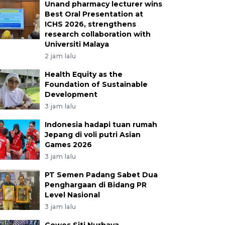
Unand pharmacy lecturer wins
Best Oral Presentation at
ICHS 2026, strengthens
research collaboration with
Universiti Malaya
2 jam lalu
Health Equity as the
Foundation of Sustainable
Development
3 jam lalu
Indonesia hadapi tuan rumah
Jepang di voli putri Asian
Games 2026
3 jam lalu
PT Semen Padang Sabet Dua
Penghargaan di Bidang PR
Level Nasional
3 jam lalu