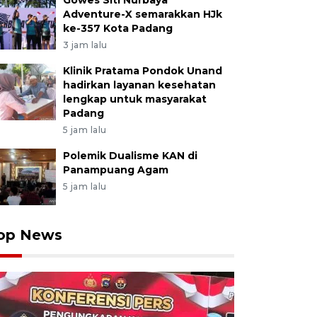
Gowes Siti Nurbaya
Adventure-X semarakkan HJk
ke-357 Kota Padang
3 jam lalu
Klinik Pratama Pondok Unand
hadirkan layanan kesehatan
lengkap untuk masyarakat
Padang
5 jam lalu
Polemik Dualisme KAN di
Panampuang Agam
5 jam lalu
op News