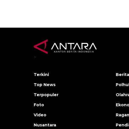
>
Terkini
Berit
Top News
Polh
Terpopuler
Olahr
Foto
Ekono
Video
Raga
Nusantara
Pendi