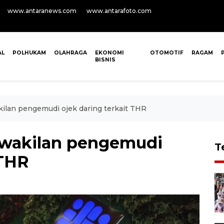
www.antaranews.com
www.antarafoto.com
AL
POLHUKAM
OLAHRAGA
EKONOMI
OTOMOTIF
RAGAM
BISNIS
ilan pengemudi ojek daring terkait THR
rwakilan pengemudi
T
 THR