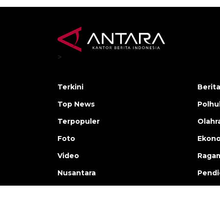
>
Terkini
Berit
Top News
Polh
Terpopuler
Olahr
Foto
Ekono
Video
Raga
Nusantara
Pendi
Copyright © ANTARA