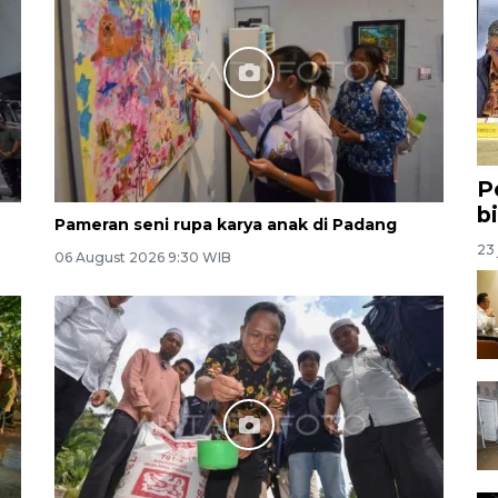
P
b
Pameran seni rupa karya anak di Padang
23 
06 August 2026 9:30 WIB