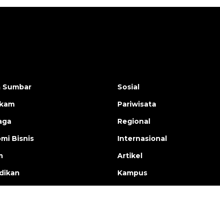
a Sumbar
Sosial
ukam
Pariwisata
aga
Regional
mi Bisnis
Internasional
m
Artikel
dikan
Kampus