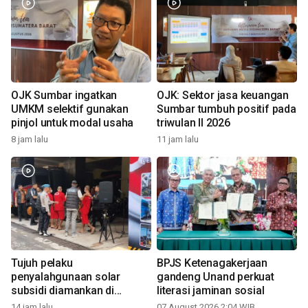
OJK Sumbar ingatkan
OJK: Sektor jasa keuangan
UMKM selektif gunakan
Sumbar tumbuh positif pada
pinjol untuk modal usaha
triwulan II 2026
8 jam lalu
11 jam lalu
Tujuh pelaku
BPJS Ketenagakerjaan
penyalahgunaan solar
gandeng Unand perkuat
subsidi diamankan di
literasi jaminan sosial
Sumbar
14 jam lalu
07 August 2026 2:04 WIB