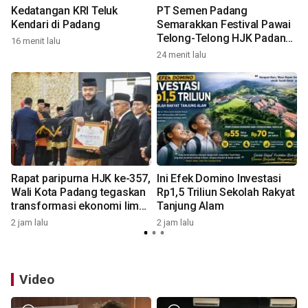
Kedatangan KRI Teluk
PT Semen Padang
Kendari di Padang
Semarakkan Festival Pawai
Telong-Telong HJK Padang
16 menit lalu
ke-357
24 menit lalu
5
Rapat paripurna HJK ke-357,
Ini Efek Domino Investasi
Wali Kota Padang tegaskan
Rp1,5 Triliun Sekolah Rakyat
transformasi ekonomi lima
Tanjung Alam
tahun kedepan
2 jam lalu
2 jam lalu
5
Video