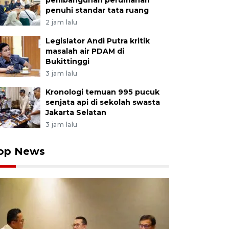
pembangunan perumahan
penuhi standar tata ruang
2 jam lalu
Legislator Andi Putra kritik
masalah air PDAM di
Bukittinggi
3 jam lalu
Kronologi temuan 995 pucuk
senjata api di sekolah swasta
Jakarta Selatan
3 jam lalu
op News