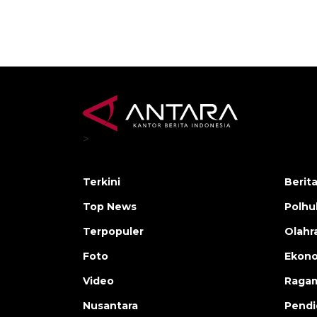
>
Terkini
Berit
Top News
Polh
Terpopuler
Olahr
Foto
Ekono
Video
Raga
Nusantara
Pendi