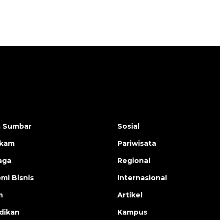
a Sumbar
Sosial
ukam
Pariwisata
aga
Regional
mi Bisnis
Internasional
m
Artikel
dikan
Kampus