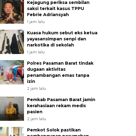
Kejagung periksa sembilan
saksi terkait kasus TPPU
Febrie Adriansyah
1 jam lalu
Kuasa hukum sebut eks ketua
yayasansimpan senpi dan
narkotika di sekolah
1 jam lalu
Polres Pasaman Barat tindak
dugaan aktivitas
penambangan emas tanpa
izin
2 jam lalu
Pemkab Pasaman Barat jamin
kerahasiaan rekam medis
pasien
2 jam lalu
Pemkot Solok pastikan