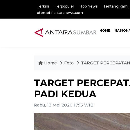
Terkini
Terpopuler
Top News
Tentang Kami
otomotif.antaranews.com
HOME
NASION
Home
Foto
TARGET PERCEPATAN
TARGET PERCEPA
PADI KEDUA
Rabu, 13 Mei 2020 17:15 WIB