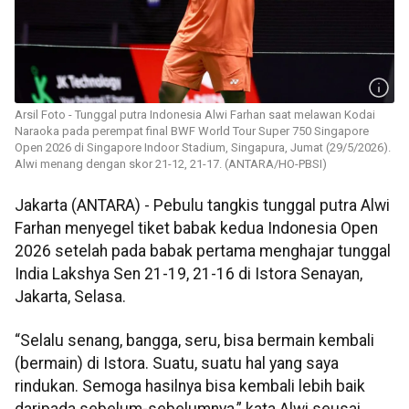
Arsil Foto - Tunggal putra Indonesia Alwi Farhan saat melawan Kodai
Naraoka pada perempat final BWF World Tour Super 750 Singapore
Open 2026 di Singapore Indoor Stadium, Singapura, Jumat (29/5/2026).
Alwi menang dengan skor 21-12, 21-17. (ANTARA/HO-PBSI)
Jakarta (ANTARA) - Pebulu tangkis tunggal putra Alwi
Farhan menyegel tiket babak kedua Indonesia Open
2026 setelah pada babak pertama menghajar tunggal
India Lakshya Sen 21-19, 21-16 di Istora Senayan,
Jakarta, Selasa.
“Selalu senang, bangga, seru, bisa bermain kembali
(bermain) di Istora. Suatu, suatu hal yang saya
rindukan. Semoga hasilnya bisa kembali lebih baik
daripada sebelum-sebelumnya,” kata Alwi seusai