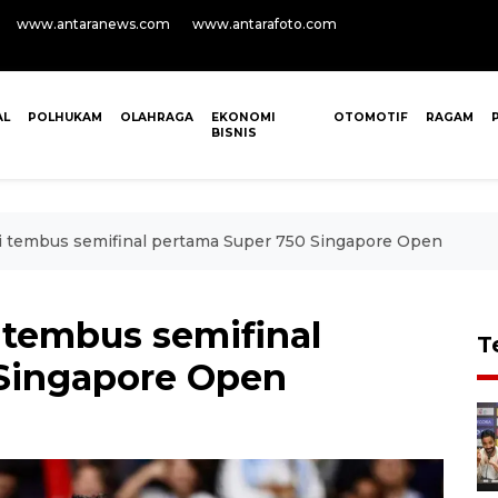
www.antaranews.com
www.antarafoto.com
AL
POLHUKAM
OLAHRAGA
EKONOMI
OTOMOTIF
RAGAM
BISNIS
ai tembus semifinal pertama Super 750 Singapore Open
 tembus semifinal
T
 Singapore Open