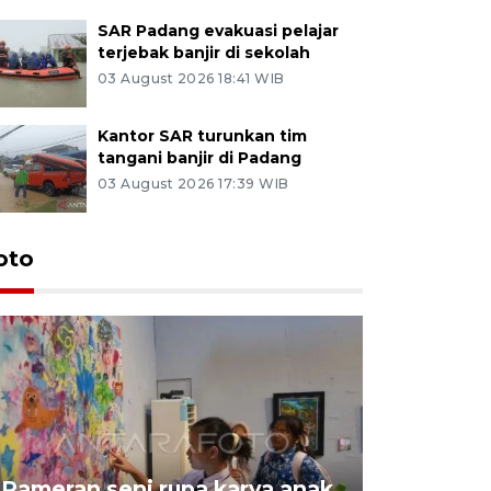
SAR Padang evakuasi pelajar
terjebak banjir di sekolah
03 August 2026 18:41 WIB
Kantor SAR turunkan tim
tangani banjir di Padang
03 August 2026 17:39 WIB
oto
Pameran seni rupa karya anak
Dampak b