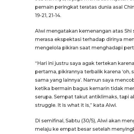
pemain peringkat teratas dunia asal China
19-21, 21-14.
Alwi mengatakan kemenangan atas Shi s
merasa ekspektasi terhadap dirinya men
mengelola pikiran saat menghadapi pert
“Hari ini justru saya agak tertekan ka
pertama, pikirannya terbalik karena ‘oh,
sama yang lainnya’. Namun saya mencob
ketika bermain bagus kemarin tidak men
serupa. Sempat takut antiklimaks, tapi 
struggle. It is what it is,” kata Alwi.
Di semifinal, Sabtu (30/5), Alwi akan me
melaju ke empat besar setelah menying