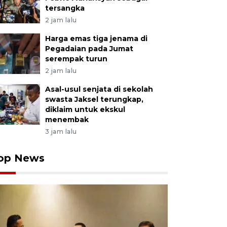
tersangka
2 jam lalu
Harga emas tiga jenama di
Pegadaian pada Jumat
serempak turun
2 jam lalu
Asal-usul senjata di sekolah
swasta Jaksel terungkap,
diklaim untuk ekskul
menembak
3 jam lalu
op News