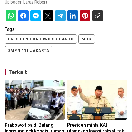
Uploader:
Laras Robert
Tags:
PRESIDEN PRABOWO SUBIANTO
MBG
SMPN 111 JAKARTA
Terkait
Prabowo tiba di Batang
Presiden minta KAI
langsung cek kondisi rumah
utamakan layani rakyat, tak