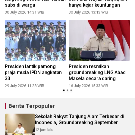
subsidi warga
hanya kejar keuntungan
30 July 2026 14:31 WIB
30 July 2026 13:13 WIB
1
Presiden lantik pamong
Presiden resmikan
praja muda IPDN angkatan
groundbreaking LNG Abadi
33
Masela secara daring
29 July 2026 11:28 WIB
16 July 2026 15:33 WIB
0
Berita Terpopuler
Sekolah Rakyat Tanjung Alam Terbesar di
Indonesia, Groundbreaking September
12 jam lalu