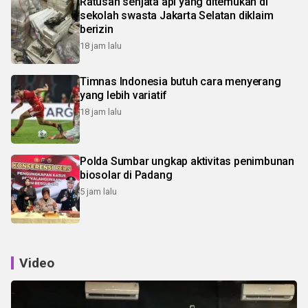
Ratusan senjata api yang ditemukan di
sekolah swasta Jakarta Selatan diklaim
berizin
18 jam lalu
Timnas Indonesia butuh cara menyerang
yang lebih variatif
18 jam lalu
Polda Sumbar ungkap aktivitas penimbunan
biosolar di Padang
5 jam lalu
Video