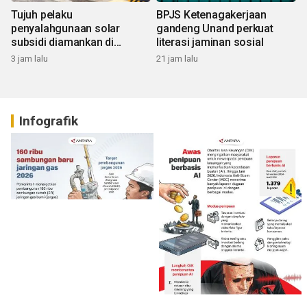
Tujuh pelaku
BPJS Ketenagakerjaan
penyalahgunaan solar
gandeng Unand perkuat
subsidi diamankan di
literasi jaminan sosial
Sumbar
3 jam lalu
21 jam lalu
Infografik