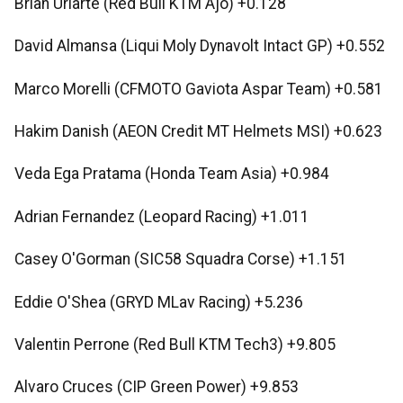
Brian Uriarte (Red Bull KTM Ajo) +0.128
David Almansa (Liqui Moly Dynavolt Intact GP) +0.552
Marco Morelli (CFMOTO Gaviota Aspar Team) +0.581
Hakim Danish (AEON Credit MT Helmets MSI) +0.623
Veda Ega Pratama (Honda Team Asia) +0.984
Adrian Fernandez (Leopard Racing) +1.011
Casey O'Gorman (SIC58 Squadra Corse) +1.151
Eddie O'Shea (GRYD MLav Racing) +5.236
Valentin Perrone (Red Bull KTM Tech3) +9.805
Alvaro Cruces (CIP Green Power) +9.853