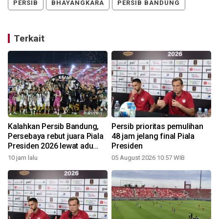
PERSIB
BHAYANGKARA
PERSIB BANDUNG
Terkait
Kalahkan Persib Bandung,
Persib prioritas pemulihan
Persebaya rebut juara Piala
48 jam jelang final Piala
Presiden 2026 lewat adu
Presiden
penalti
10 jam lalu
05 August 2026 10:57 WIB