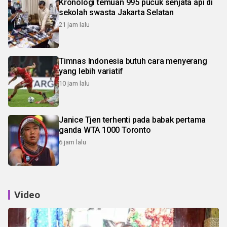
Kronologi temuan 995 pucuk senjata api di
sekolah swasta Jakarta Selatan
21 jam lalu
Timnas Indonesia butuh cara menyerang
yang lebih variatif
10 jam lalu
Janice Tjen terhenti pada babak pertama
ganda WTA 1000 Toronto
6 jam lalu
Video