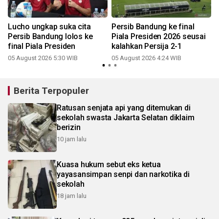
Lucho ungkap suka cita
Persib Bandung ke final
Persib Bandung lolos ke
Piala Presiden 2026 seusai
final Piala Presiden
kalahkan Persija 2-1
05 August 2026 5:30 WIB
05 August 2026 4:24 WIB
2
Berita Terpopuler
Ratusan senjata api yang ditemukan di
sekolah swasta Jakarta Selatan diklaim
berizin
10 jam lalu
Kuasa hukum sebut eks ketua
yayasansimpan senpi dan narkotika di
sekolah
18 jam lalu