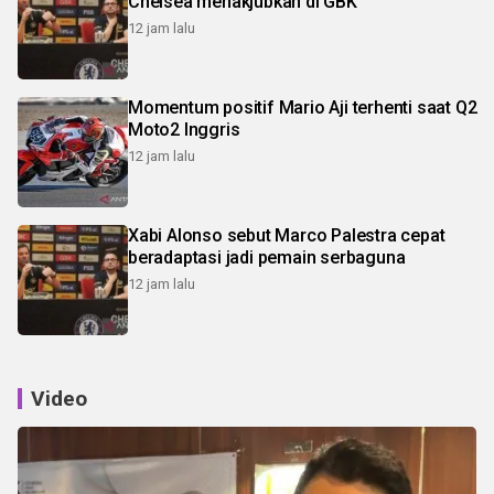
Chelsea menakjubkan di GBK
12 jam lalu
Momentum positif Mario Aji terhenti saat Q2
Moto2 Inggris
12 jam lalu
Xabi Alonso sebut Marco Palestra cepat
beradaptasi jadi pemain serbaguna
12 jam lalu
Video