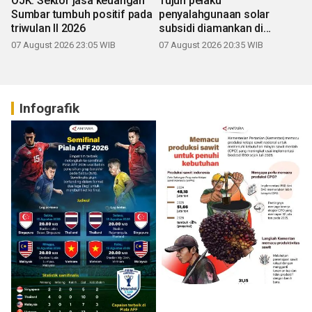
OJK: Sektor jasa keuangan
Tujuh pelaku
Sumbar tumbuh positif pada
penyalahgunaan solar
triwulan II 2026
subsidi diamankan di
Sumbar
07 August 2026 23:05 WIB
07 August 2026 20:35 WIB
Infografik