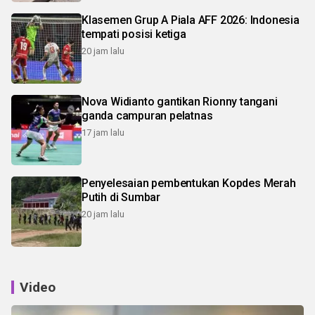
Klasemen Grup A Piala AFF 2026: Indonesia
tempati posisi ketiga
20 jam lalu
Nova Widianto gantikan Rionny tangani
ganda campuran pelatnas
17 jam lalu
Penyelesaian pembentukan Kopdes Merah
Putih di Sumbar
20 jam lalu
Video