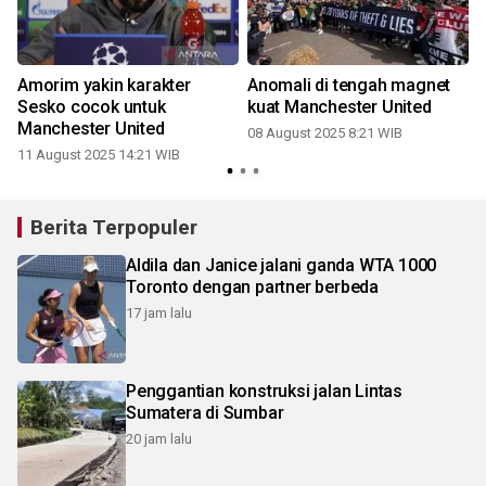
g
Amorim yakin karakter
Anomali di tengah magnet
Sesko cocok untuk
kuat Manchester United
Manchester United
08 August 2025 8:21 WIB
11 August 2025 14:21 WIB
Berita Terpopuler
Aldila dan Janice jalani ganda WTA 1000
Toronto dengan partner berbeda
17 jam lalu
Penggantian konstruksi jalan Lintas
Sumatera di Sumbar
20 jam lalu