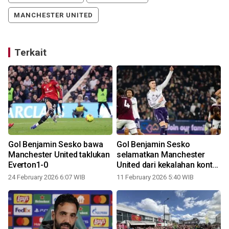
MANCHESTER UNITED
Terkait
Gol Benjamin Sesko bawa
Gol Benjamin Sesko
Manchester United taklukan
selamatkan Manchester
Everton1-0
United dari kekalahan kontra
West Ham
24 February 2026 6:07 WIB
11 February 2026 5:40 WIB