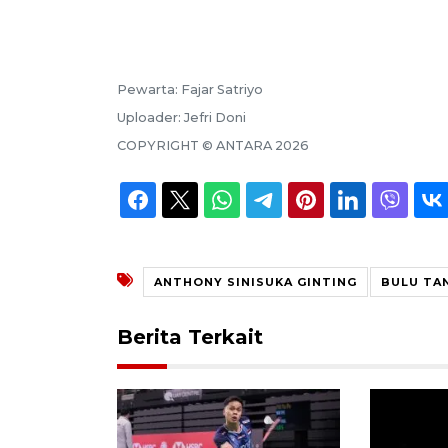
Pewarta:
Fajar Satriyo
Uploader:
Jefri Doni
COPYRIGHT ©
ANTARA
2026
ANTHONY SINISUKA GINTING
BULU TA
Berita Terkait