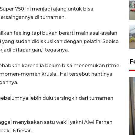
per 750 ini menjadi ajang untuk bisa
ersaingannya di turnamen.
n feeling tapi bukan berarti main asal-asalan
 yang sudah didiskusikan dengan pelatih. Sebisa
adi di lapangan," tegasnya.
F
isebabkan karena ia belum bisa menemukan ritme
 momen-momen krusial. Hal tersebut nantinya
pannya.
sebelumnya lebih dulu tersingkir dari turnamen
Penyelesaian pembentukan
inggal menyisakan satu wakil yakni Alwi Farhan
Kopdes Merah Putih di
ak 16 besar.
Sumbar