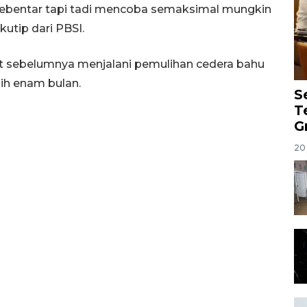
sebentar tapi tadi mencoba semaksimal mungkin
kutip dari PBSI.
ut sebelumnya menjalani pemulihan cedera bahu
ih enam bulan.
S
T
G
20 