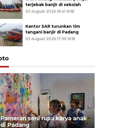
terjebak banjir di sekolah
03 August 2026 18:41 WIB
Kantor SAR turunkan tim
tangani banjir di Padang
03 August 2026 17:39 WIB
oto
Pameran seni rupa karya anak
Dampak b
di Padang
Padang