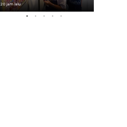
20 jam lalu
05 August 202