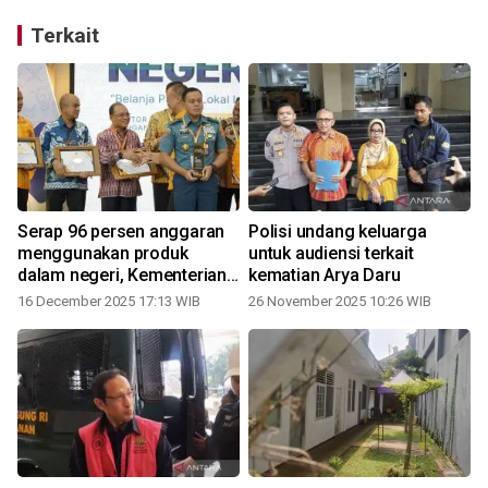
Terkait
Serap 96 persen anggaran
Polisi undang keluarga
menggunakan produk
untuk audiensi terkait
dalam negeri, Kementerian
kematian Arya Daru
ATR/BPN raih peringkat 3
16 December 2025 17:13 WIB
26 November 2025 10:26 WIB
P2DN dari Kemenperin