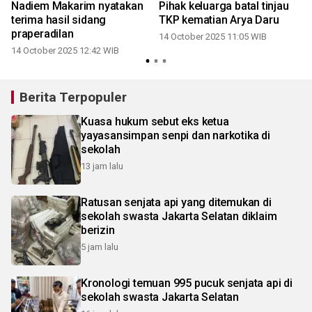
Nadiem Makarim nyatakan
Pihak keluarga batal tinjau
terima hasil sidang
TKP kematian Arya Daru
praperadilan
14 October 2025 11:05 WIB
14 October 2025 12:42 WIB
0
Berita Terpopuler
Kuasa hukum sebut eks ketua
yayasansimpan senpi dan narkotika di
sekolah
13 jam lalu
Ratusan senjata api yang ditemukan di
sekolah swasta Jakarta Selatan diklaim
berizin
5 jam lalu
Kronologi temuan 995 pucuk senjata api di
sekolah swasta Jakarta Selatan