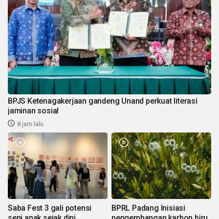
BPJS Ketenagakerjaan gandeng Unand perkuat literasi
jaminan sosial
8 jam lalu
Saba Fest 3 gali potensi
BPRL Padang Inisiasi
seni anak sejak dini
pengembangan karbon biru