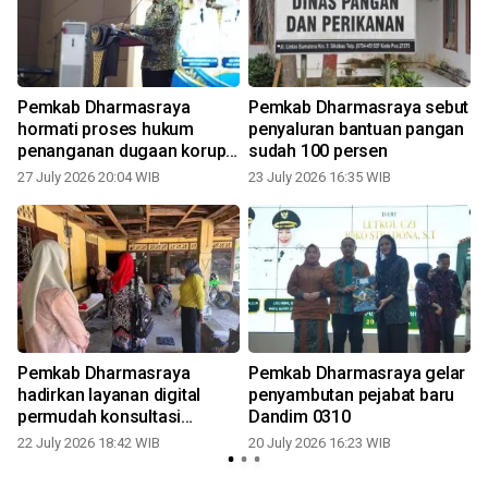
Pemkab Dharmasraya
Pemkab Dharmasraya sebut
hormati proses hukum
penyaluran bantuan pangan
penanganan dugaan korupsi
sudah 100 persen
SPJ fiktif
27 July 2026 20:04 WIB
23 July 2026 16:35 WIB
1
r
Pemkab Dharmasraya
Pemkab Dharmasraya gelar
hadirkan layanan digital
penyambutan pejabat baru
permudah konsultasi
Dandim 0310
perumahan untuk
22 July 2026 18:42 WIB
20 July 2026 16:23 WIB
1
masyarakat