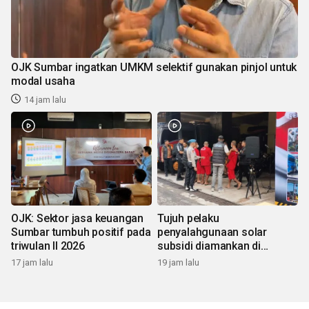
OJK Sumbar ingatkan UMKM selektif gunakan pinjol untuk
modal usaha
14 jam lalu
OJK: Sektor jasa keuangan
Tujuh pelaku
Sumbar tumbuh positif pada
penyalahgunaan solar
triwulan II 2026
subsidi diamankan di
Sumbar
17 jam lalu
19 jam lalu