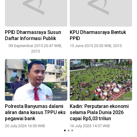
PPID Dharmasraya Susun
KPU Dharmasraya Bentuk
Daftar Informasi Publik
PPID
09 September 2015 20:47 WIB,
15 June 2015 20:53 WIB, 2015
1
2015
Polresta Banyumas dalami
Kadin: Perputaran ekonomi
aliran dana kasus TPPU eks
selama Piala Dunia 2026
pegawai bank
capai Rp5,03 triliun
20 July 2026 16:00 WIB
16 July 2026 14:07 WIB