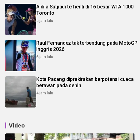
Aldila Sutjiadi terhenti di 16 besar WTA 1000
Toronto
5 jam lalu
Raul Fernandez tak terbendung pada MotoGP
Inggris 2026
6 jam lalu
Kota Padang diprakirakan berpotensi cuaca
berawan pada senin
4 jam lalu
Video