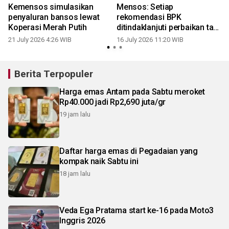
Kemensos simulasikan
Mensos: Setiap
penyaluran bansos lewat
rekomendasi BPK
Koperasi Merah Putih
ditindaklanjuti perbaikan tata
Kelola
21 July 2026 4:26 WIB
16 July 2026 11:20 WIB
Berita Terpopuler
Harga emas Antam pada Sabtu meroket
Rp40.000 jadi Rp2,690 juta/gr
19 jam lalu
Daftar harga emas di Pegadaian yang
kompak naik Sabtu ini
18 jam lalu
Veda Ega Pratama start ke-16 pada Moto3
Inggris 2026