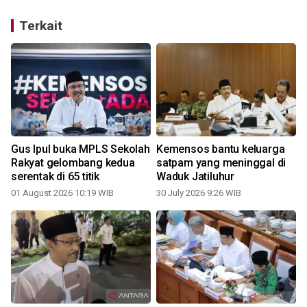
Terkait
Gus Ipul buka MPLS Sekolah
Kemensos bantu keluarga
Rakyat gelombang kedua
satpam yang meninggal di
serentak di 65 titik
Waduk Jatiluhur
01 August 2026 10:19 WIB
30 July 2026 9:26 WIB
1