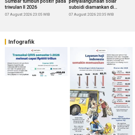
Sumbar tumbuh positif pada
penyalahgunaan solar
triwulan II 2026
subsidi diamankan di
Sumbar
07 August 2026 23:05 WIB
07 August 2026 20:35 WIB
Infografik