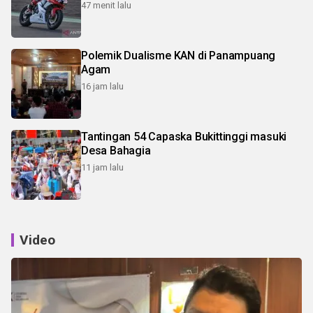
47 menit lalu
Polemik Dualisme KAN di Panampuang
Agam
16 jam lalu
Tantingan 54 Capaska Bukittinggi masuki
Desa Bahagia
11 jam lalu
Video