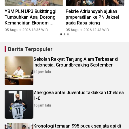
YBM PLN UP3 Bukittinggi
Febrie Adriansyah ajukan
Tumbuhkan Asa, Dorong
praperadilan ke PN Jaksel
Kemandirian Ekonomi
pada Rabu siang
Masyarakat
05 August 2026 18:35 WIB
05 August 2026 12:43 WIB
3
Berita Terpopuler
Sekolah Rakyat Tanjung Alam Terbesar di
Indonesia, Groundbreaking September
12 jam lalu
Zhergova antar Juventus taklukkan Chelsea
1-0
16 jam lalu
Kronologi temuan 995 pucuk senjata api di