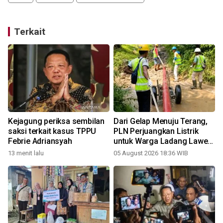
Terkait
Kejagung periksa sembilan
Dari Gelap Menuju Terang,
saksi terkait kasus TPPU
PLN Perjuangkan Listrik
Febrie Adriansyah
untuk Warga Ladang Laweh
Jelang HUT ke-81 RI
13 menit lalu
05 August 2026 18:36 WIB
3