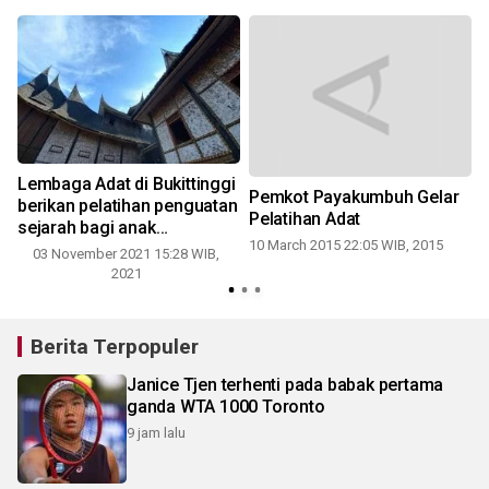
Lembaga Adat di Bukittinggi
Pemkot Payakumbuh Gelar
berikan pelatihan penguatan
Pelatihan Adat
sejarah bagi anak
10 March 2015 22:05 WIB, 2015
2
kemenakan
03 November 2021 15:28 WIB,
2021
Berita Terpopuler
Janice Tjen terhenti pada babak pertama
ganda WTA 1000 Toronto
9 jam lalu