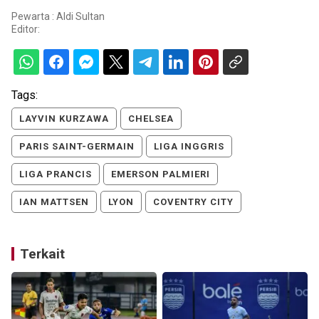
Pewarta : Aldi Sultan
Editor:
Tags:
LAYVIN KURZAWA
CHELSEA
PARIS SAINT-GERMAIN
LIGA INGGRIS
LIGA PRANCIS
EMERSON PALMIERI
IAN MATTSEN
LYON
COVENTRY CITY
Terkait