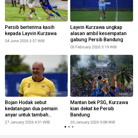
Persib berterima kasih
Layvin Kurzawa ungkap
n
kepada Layvin Kurzawa
alasan ambil kesempatan
gabung Persib Bandung
04 June 2026 3:57 WIB
03 February 2026 5:19 WIB
Bojan Hodak sebut
Mantan bek PSG, Kurzawa
kedatangan dua pemain
kian dekat ke Persib
anyar untuk tambah
Bandung
kekuatan Persib
27 January 2026 4:31 WIB
20 January 2026 9:08 WIB