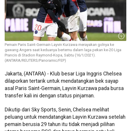
Pemain Paris Saint-Germain Layvin Kurzawa merayakan golnya ke
gawang Angers saat keduanya bertemu dalam laga pekan ke-20 Liga
Prancis di Stadion Raymond-Kopa, Sabtu (16/1/2021).
(ANTARA/REUTERS/Panoramic/FEP)
Jakarta, (ANTARA) - Klub besar Liga Inggris Chelsea
dilaporkan tertarik untuk mendatangkan bek sayap
asal Paris Saint-Germain, Layvin Kurzawa pada bursa
transfer kali ini dengan status pinjaman.
Dikutip dari Sky Sports, Senin, Chelsea melihat
peluang untuk mendatangkan Layvin Kurzawa setelah
pemain berusia 29 tahun itu tidak menjadi pilihan