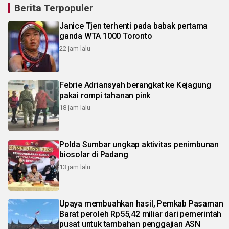
Berita Terpopuler
Janice Tjen terhenti pada babak pertama
ganda WTA 1000 Toronto
22 jam lalu
Febrie Adriansyah berangkat ke Kejagung
pakai rompi tahanan pink
18 jam lalu
Polda Sumbar ungkap aktivitas penimbunan
biosolar di Padang
13 jam lalu
Upaya membuahkan hasil, Pemkab Pasaman
Barat peroleh Rp55,42 miliar dari pemerintah
pusat untuk tambahan penggajian ASN