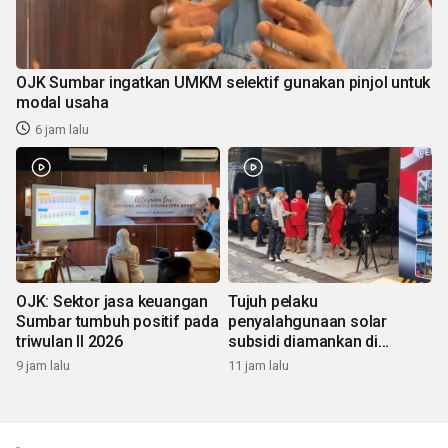
OJK Sumbar ingatkan UMKM selektif gunakan pinjol untuk
modal usaha
6 jam lalu
OJK: Sektor jasa keuangan
Tujuh pelaku
Sumbar tumbuh positif pada
penyalahgunaan solar
triwulan II 2026
subsidi diamankan di
Sumbar
9 jam lalu
11 jam lalu