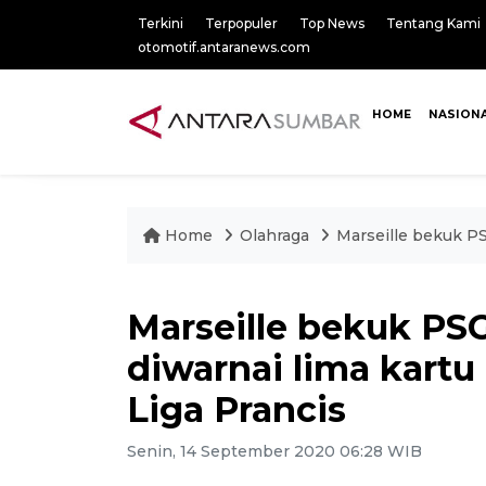
Terkini
Terpopuler
Top News
Tentang Kami
otomotif.antaranews.com
HOME
NASION
Home
Olahraga
Marseille bekuk PS
Marseille bekuk PSG
diwarnai lima kart
Liga Prancis
Senin, 14 September 2020 06:28 WIB