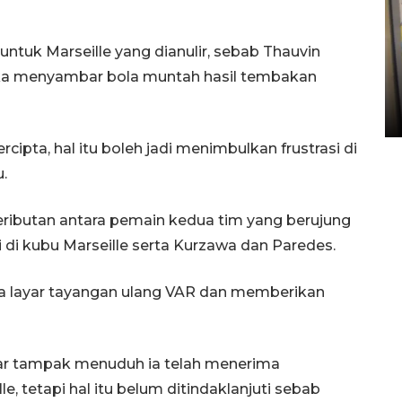
Penyelesaian pembentukan
untuk Marseille yang dianulir, sebab Thauvin
Kopdes Merah Putih di
ika menyambar bola muntah hasil tembakan
Sumbar
05 August 2026 10:33 WIB
cipta, hal itu boleh jadi menimbulkan frustrasi di
.
keributan antara pemain kedua tim yang berujung
di kubu Marseille serta Kurzawa dan Paredes.
 via layar tayangan ulang VAR dan memberikan
r tampak menuduh ia telah menerima
le, tetapi hal itu belum ditindaklanjuti sebab