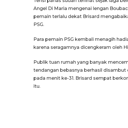
Tensi panas sudah terlihat sejak laga b
Angel Di Maria mengenai lengan Boubaca
pemain terlalu dekat Brisard mengabai
PSG.
Para pemain PSG kembali menagih hadia
karena seragamnya dicengkeram oleh Hirok
Publik tuan rumah yang banyak mencemo
tendangan bebasnya berhasil disambut 
pada menit ke-31. Brisard sempat berk
itu.