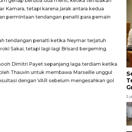
elum genap berusia dua menit, ketika tembakan
r Kamara, tetapi karena jarak antara kedua
kan permintaan tendangan penalti para pemain
h tendangan penalti ketika Neymar terjatuh
i Sakai, tetapi lagi-lagi Brisard bergeming.
oh Dimitri Payet sepanjang laga terdiam ketika
oleh Thauvin untuk membawa Marseille unggul
S
T
onsultasi dengan VAR sebelum mengesahkan gol
G
5 j