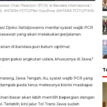
rase Chain Reaction' (PCR) di Bandara Internasional I
2021). ANTARA FOTO/Fikri Yusuf/rwa. (ANTARA FOTO/FIKRI
si Djoko Setidjowarno menilai syarat wajib PCR
esawat yang akan melakukan perjalanan.
ayanan di bandara pun belum optimal.
gian pakai angkutan udara, khususnya di Jawa,"
.
T
arang, Jawa Tengah, itu, syarat wajib PCR yang
rdampak pada terus melesunya bisnis maskapai.
nan besar akan lebih memilih bepergian dengan
 Terlebih, kini jalur Tol Trans Jawa sudah