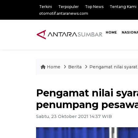
Terkini
Terpopuler
Top News
Tentang Kami
otomotif.antaranews.com
HOME
NASION
Home
Berita
Pengamat nilai syar
Pengamat nilai syar
penumpang pesaw
Sabtu, 23 Oktober 2021 14:37 WIB