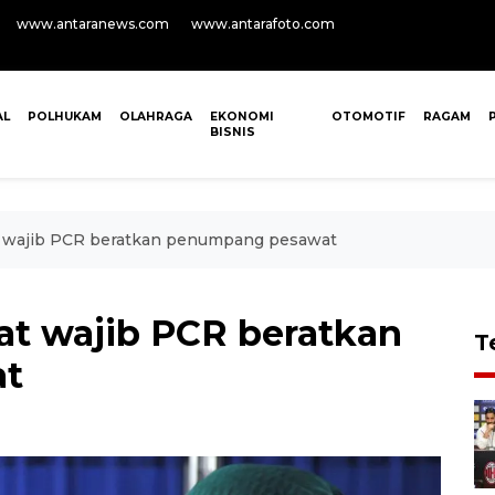
www.antaranews.com
www.antarafoto.com
AL
POLHUKAM
OLAHRAGA
EKONOMI
OTOMOTIF
RAGAM
BISNIS
at wajib PCR beratkan penumpang pesawat
at wajib PCR beratkan
T
at