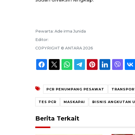
Pewarta:
Ade irma Junida
Editor:
COPYRIGHT ©
ANTARA
2026
PCR PENUMPANG PESAWAT
TRANSPOR
TES PCR
MASKAPAI
BISNIS ANGKUTAN 
Berita Terkait