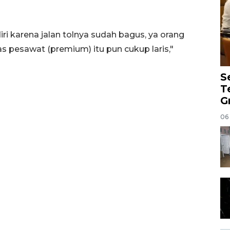
iri karena jalan tolnya sudah bagus, ya orang
as pesawat (premium) itu pun cukup laris,"
S
T
G
06