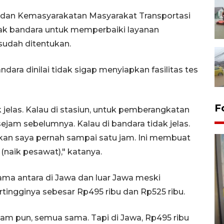
 dan Kemasyarakatan Masyarakat Transportasi
hak bandara untuk memperbaiki layanan
udah ditentukan.
andara dinilai tidak sigap menyiapkan fasilitas tes
F
ak jelas. Kalau di stasiun, untuk pemberangkatan
ejam sebelumnya. Kalau di bandara tidak jelas.
hkan saya pernah sampai satu jam. Ini membuat
naik pesawat)," katanya.
sama antara di Jawa dan luar Jawa meski
ingginya sebesar Rp495 ribu dan Rp525 ribu.
Penyelesaian pembentukan
Kopdes Merah Putih di
 jam pun, semua sama. Tapi di Jawa, Rp495 ribu