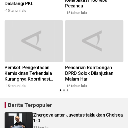
Rehabilitasi 100 Ribu
Didatangi PKL
Pecandu
-15 tahun lalu
-
-15 tahun lalu
Pemkot: Pengentasan
Pencarian Rombongan
Kemiskinan Terkendala
DPRD Solok Dilanjutkan
1
Kurangnya Koordinasi
Malam Hari
Antar-Instansi
-15 tahun lalu
-15 tahun lalu
Berita Terpopuler
Zhergova antar Juventus taklukkan Chelsea
1-0
11 jam lalu