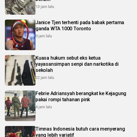
13 jam lalu
Janice Tjen terhenti pada babak pertama
ganda WTA 1000 Toronto
9 jam lalu
Kuasa hukum sebut eks ketua
yayasansimpan senpi dan narkotika di
sekolah
22 jam lalu
Febrie Adriansyah berangkat ke Kejagung
pakai rompi tahanan pink
4 jam lalu
Timnas Indonesia butuh cara menyerang
yang lebih variatif