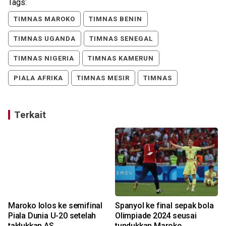
Tags:
TIMNAS MAROKO
TIMNAS BENIN
TIMNAS UGANDA
TIMNAS SENEGAL
TIMNAS NIGERIA
TIMNAS KAMERUN
PIALA AFRIKA
TIMNAS MESIR
TIMNAS
Terkait
Maroko lolos ke semifinal
Spanyol ke final sepak bola
Piala Dunia U-20 setelah
Olimpiade 2024 seusai
taklukkan AS
tundukkan Maroko