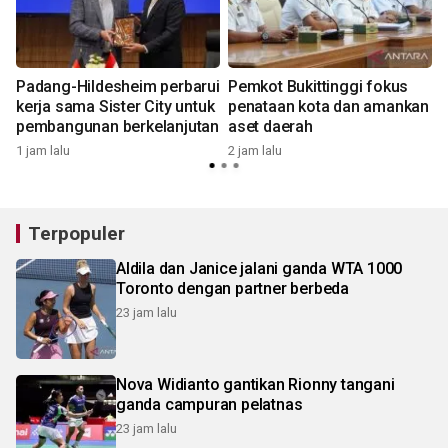
Padang-Hildesheim perbarui
Pemkot Bukittinggi fokus
kerja sama Sister City untuk
penataan kota dan amankan
pembangunan berkelanjutan
aset daerah
2
1 jam lalu
2 jam lalu
Terpopuler
Aldila dan Janice jalani ganda WTA 1000
Toronto dengan partner berbeda
23 jam lalu
Nova Widianto gantikan Rionny tangani
ganda campuran pelatnas
23 jam lalu