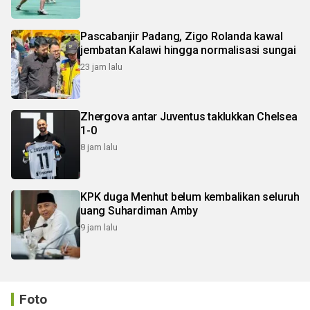
Pascabanjir Padang, Zigo Rolanda kawal
jembatan Kalawi hingga normalisasi sungai
23 jam lalu
Zhergova antar Juventus taklukkan Chelsea
1-0
8 jam lalu
KPK duga Menhut belum kembalikan seluruh
uang Suhardiman Amby
9 jam lalu
Foto