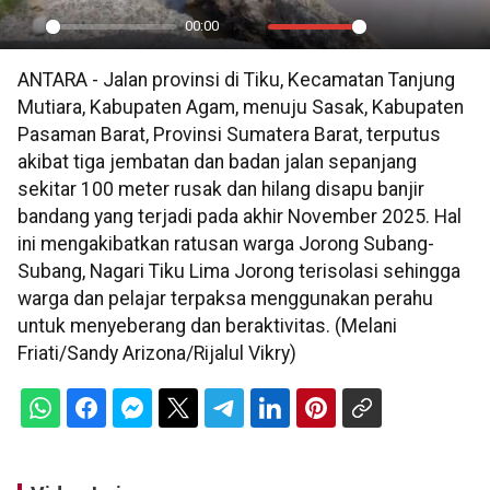
00:00
Play
Mute
Settings
PIP
En
ANTARA - Jalan provinsi di Tiku, Kecamatan Tanjung
ful
Mutiara, Kabupaten Agam, menuju Sasak, Kabupaten
Pasaman Barat, Provinsi Sumatera Barat, terputus
akibat tiga jembatan dan badan jalan sepanjang
sekitar 100 meter rusak dan hilang disapu banjir
bandang yang terjadi pada akhir November 2025. Hal
ini mengakibatkan ratusan warga Jorong Subang-
Subang, Nagari Tiku Lima Jorong terisolasi sehingga
warga dan pelajar terpaksa menggunakan perahu
untuk menyeberang dan beraktivitas. (Melani
Friati/Sandy Arizona/Rijalul Vikry)