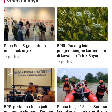
Video Lainnya
Saba Fest 3 gali potensi
BPRL Padang Inisiasi
seni anak sejak dini
pengembangan karbon biru
di kawasan Teluk Bayur
14 jam lalu
16 jam lalu
BPS: pertanian tetap jadi
Pasca banjir 15 titik, Sumbar
penopang ekonomi Sumbar
kerahkan alat berat pulihkan