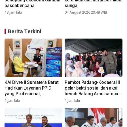
pascabencana
sungai
18 jam lalu
04 August 2026 23:48 WIB
Berita Terkini
n
KAI Divre II Sumatera Barat
Pemkot Padang-Kodaeral II
Hadirkan Layanan PPID
gelar bakti sosial dan aksi
yang Profesional,
bersih Batang Arau sambut
Transparan, dan Inklusif
HJK ke-357
1 jam lalu
1 jam lalu
2
untuk Mempermudah Akses
Informasi Publik