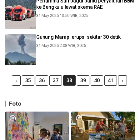
Pertamina Sumbagut bantu penyaluran BBM
ke Bengkulu lewat skema RAE
31 May 2025 13:50 WIB, 2025
Gunung Marapi erupsi sekitar 30 detik
31 May 2025 2:08 WIB, 2025
35
36
37
38
39
40
41
Foto