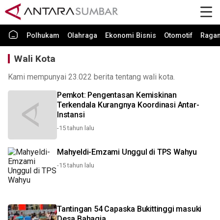
Polhukam
Olahraga
Ekonomi Bisnis
Otomotif
Raga
Wali Kota
Kami mempunyai 23.022 berita tentang wali kota.
Pemkot: Pengentasan Kemiskinan
Terkendala Kurangnya Koordinasi Antar-
Instansi
-15 tahun lalu
Mahyeldi-Emzami Unggul di TPS Wahyu
-15 tahun lalu
Tantingan 54 Capaska Bukittinggi masuki
Desa Bahagia