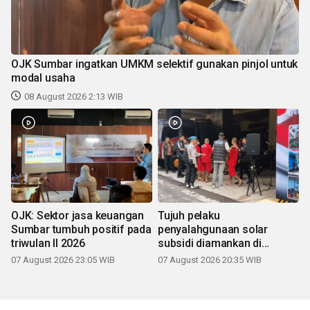
OJK Sumbar ingatkan UMKM selektif gunakan pinjol untuk
modal usaha
08 August 2026 2:13 WIB
OJK: Sektor jasa keuangan
Tujuh pelaku
Sumbar tumbuh positif pada
penyalahgunaan solar
triwulan II 2026
subsidi diamankan di
Sumbar
07 August 2026 23:05 WIB
07 August 2026 20:35 WIB