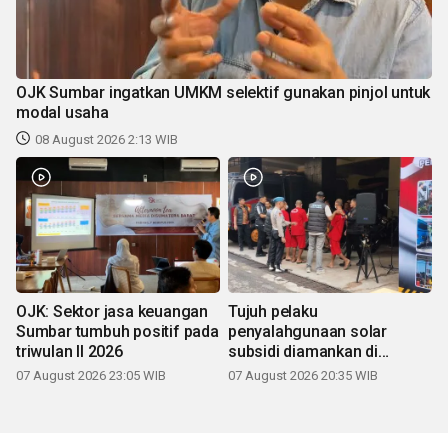
OJK Sumbar ingatkan UMKM selektif gunakan pinjol untuk
modal usaha
08 August 2026 2:13 WIB
OJK: Sektor jasa keuangan
Tujuh pelaku
Sumbar tumbuh positif pada
penyalahgunaan solar
triwulan II 2026
subsidi diamankan di
Sumbar
07 August 2026 23:05 WIB
07 August 2026 20:35 WIB