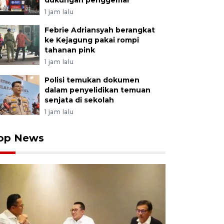
dukungan penggemar
1 jam lalu
Febrie Adriansyah berangkat
ke Kejagung pakai rompi
tahanan pink
1 jam lalu
Polisi temukan dokumen
dalam penyelidikan temuan
senjata di sekolah
1 jam lalu
op News