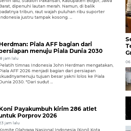
Senin lalu, Stadion Pakansari, Kabupaten Bogor, Jawa
Barat, dipenuhi lautan merah. Namun, di balik
padatnya tribun, raut wajah puluhan ribu suporter
Indonesia justru tampak kosong. ...
S
Herdman: Piala AFF bagian dari
T
persiapan menuju Piala Dunia 2030
G
18 jam lalu
06
Pelatih timnas Indonesia John Herdman mengatakan,
Piala AFF 2026 menjadi bagian dari persiapan
skuadnyamenuju tujuan besar yakni lolos ke Piala
Dunia 2030. "Dari sudut ...
Koni Payakumbuh kirim 286 atlet
untuk Porprov 2026
23 jam lalu
Komite Olahraga Nasional Indonesia (Koni) Kota