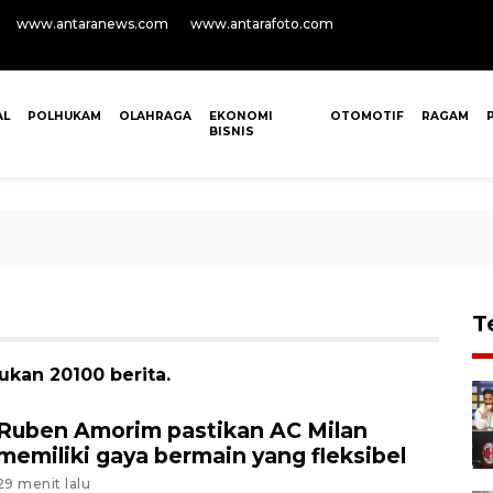
www.antaranews.com
www.antarafoto.com
AL
POLHUKAM
OLAHRAGA
EKONOMI
OTOMOTIF
RAGAM
BISNIS
T
ukan 20100 berita.
Ruben Amorim pastikan AC Milan
memiliki gaya bermain yang fleksibel
29 menit lalu