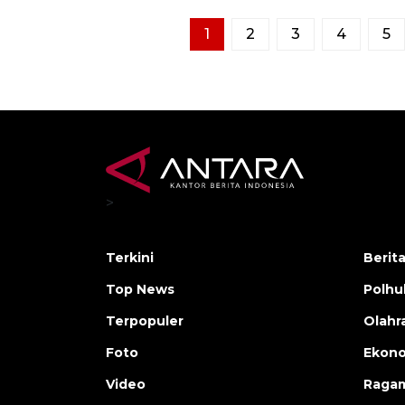
1
2
3
4
5
>
Terkini
Berit
Top News
Polh
Terpopuler
Olahr
Foto
Ekono
Video
Raga