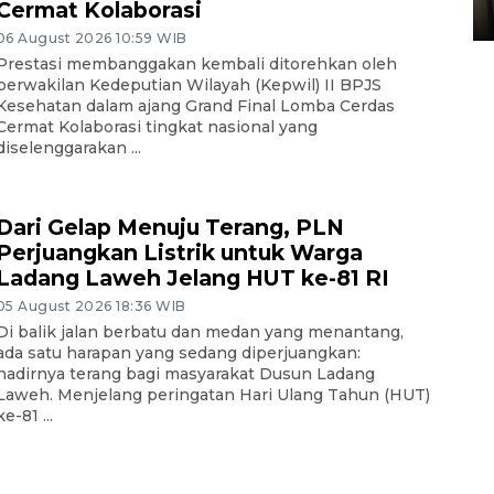
Cermat Kolaborasi
05 August 2026 10:33 WIB
06 August 2026 10:59 WIB
Prestasi membanggakan kembali ditorehkan oleh
perwakilan Kedeputian Wilayah (Kepwil) II BPJS
Kesehatan dalam ajang Grand Final Lomba Cerdas
Cermat Kolaborasi tingkat nasional yang
diselenggarakan ...
Dari Gelap Menuju Terang, PLN
Perjuangkan Listrik untuk Warga
Ladang Laweh Jelang HUT ke-81 RI
05 August 2026 18:36 WIB
Di balik jalan berbatu dan medan yang menantang,
ada satu harapan yang sedang diperjuangkan:
hadirnya terang bagi masyarakat Dusun Ladang
Laweh. Menjelang peringatan Hari Ulang Tahun (HUT)
ke-81 ...