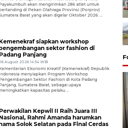
Payakumbuh akan mengirimkan 286 atlet untuk
bertanding di Pekan Olahraga Provinsi (Porprov)
Sumatera Barat yang akan digelar Oktober 2026. ...
Kemenekraf siapkan workshop
pengembangan sektor fashion di
Padang Panjang
F
06 August 2026 14:54 WIB
Kementerian Ekonomi Kreatif (Kemenekraf) Republik
Indonesia menyiapkan Program Workshop
Pengembangan Sektor Fashion di Kota Padang
Panjang, Sumatera Barat, sebagai upaya
meningkatkan kapasitas pelaku ...
Penyelesaian pembentukan
Perwakilan Kepwil II Raih Juara III
Kopdes Merah Putih di
Nasional, Rahmi Amanda harumkan
Sumbar
nama Solok Selatan pada Final Cerdas