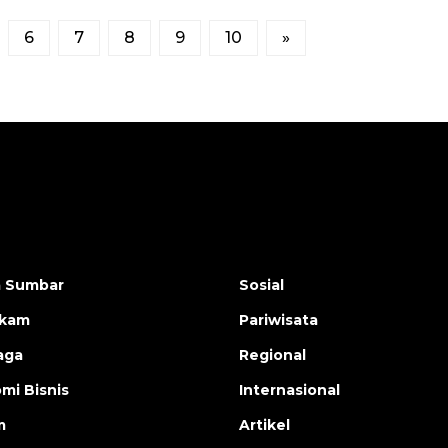
6
7
8
9
10
»
a Sumbar
Sosial
ukam
Pariwisata
aga
Regional
mi Bisnis
Internasional
m
Artikel