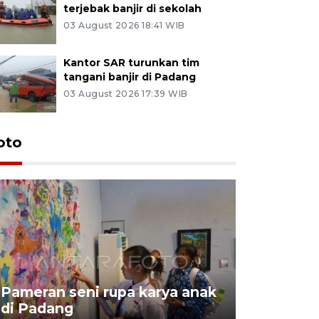
terjebak banjir di sekolah
03 August 2026 18:41 WIB
Kantor SAR turunkan tim
tangani banjir di Padang
03 August 2026 17:39 WIB
oto
Pameran seni rupa karya anak
Dampak b
di Padang
Padang