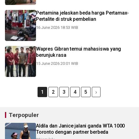
Pertamina jelaskan beda harga Pertamax-
Pertalite di struk pembelian
16 June 2026 18:53 WIB
Wapres Gibran temui mahasiswa yang
berunjuk rasa
15 June 2026 20:01 WIB
1
2
3
4
5
Terpopuler
Aldila dan Janice jalani ganda WTA 1000
Toronto dengan partner berbeda