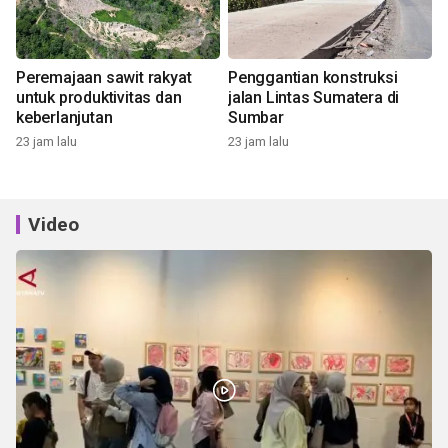
Peremajaan sawit rakyat
Penggantian konstruksi
untuk produktivitas dan
jalan Lintas Sumatera di
keberlanjutan
Sumbar
23 jam lalu
23 jam lalu
Video