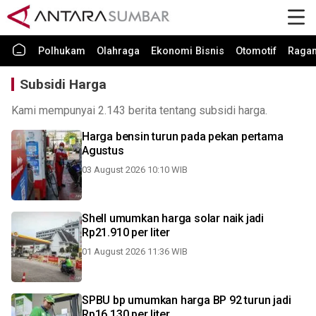
Polhukam
Olahraga
Ekonomi Bisnis
Otomotif
Raga
Subsidi Harga
Kami mempunyai 2.143 berita tentang subsidi harga.
Harga bensin turun pada pekan pertama
Agustus
03 August 2026 10:10 WIB
Shell umumkan harga solar naik jadi
Rp21.910 per liter
01 August 2026 11:36 WIB
SPBU bp umumkan harga BP 92 turun jadi
Rp16.130 per liter