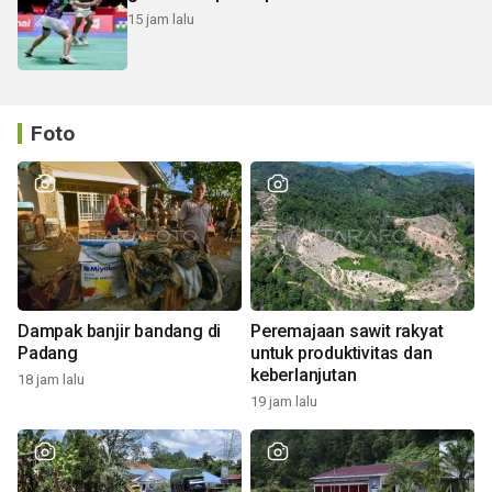
15 jam lalu
Foto
Dampak banjir bandang di
Peremajaan sawit rakyat
Padang
untuk produktivitas dan
keberlanjutan
18 jam lalu
19 jam lalu