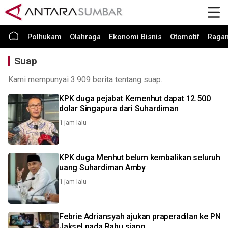
Polhukam
Olahraga
Ekonomi Bisnis
Otomotif
Raga
Suap
Kami mempunyai 3.909 berita tentang suap.
KPK duga pejabat Kemenhut dapat 12.500
dolar Singapura dari Suhardiman
1 jam lalu
KPK duga Menhut belum kembalikan seluruh
uang Suhardiman Amby
1 jam lalu
Febrie Adriansyah ajukan praperadilan ke PN
Jaksel pada Rabu siang