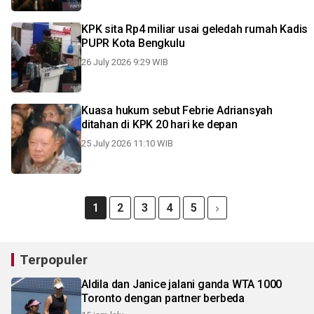
KPK sita Rp4 miliar usai geledah rumah Kadis
PUPR Kota Bengkulu
26 July 2026 9:29 WIB
Kuasa hukum sebut Febrie Adriansyah
ditahan di KPK 20 hari ke depan
25 July 2026 11:10 WIB
1
2
3
4
5
Terpopuler
Aldila dan Janice jalani ganda WTA 1000
Toronto dengan partner berbeda