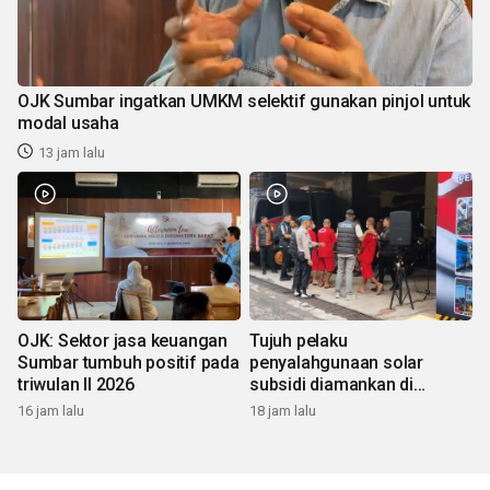
OJK Sumbar ingatkan UMKM selektif gunakan pinjol untuk
modal usaha
13 jam lalu
OJK: Sektor jasa keuangan
Tujuh pelaku
Sumbar tumbuh positif pada
penyalahgunaan solar
triwulan II 2026
subsidi diamankan di
Sumbar
16 jam lalu
18 jam lalu