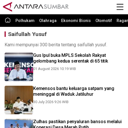
Polhukam
Olahraga
Ekonomi Bisnis
Otomotif
Raga
Saifullah Yusuf
Kami mempunyai 300 berita tentang saifullah yusuf.
Gus Ipul buka MPLS Sekolah Rakyat
gelombang kedua serentak di 65 titik
01 August 2026 10:19 WIB
Kemensos bantu keluarga satpam yang
meninggal di Waduk Jatiluhur
30 July 2026 9:26 WIB
Zulhas pastikan penyaluran bansos melalui
Koperasi Desa Merah Putih