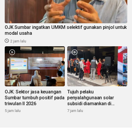
OJK Sumbar ingatkan UMKM selektif gunakan pinjol untuk
modal usaha
2 jam lalu
OJK: Sektor jasa keuangan
Tujuh pelaku
Sumbar tumbuh positif pada
penyalahgunaan solar
triwulan II 2026
subsidi diamankan di
Sumbar
5 jam lalu
7 jam lalu