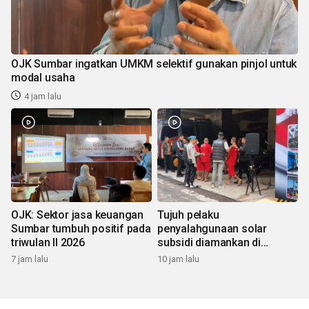
OJK Sumbar ingatkan UMKM selektif gunakan pinjol untuk
modal usaha
4 jam lalu
OJK: Sektor jasa keuangan
Tujuh pelaku
Sumbar tumbuh positif pada
penyalahgunaan solar
triwulan II 2026
subsidi diamankan di
Sumbar
7 jam lalu
10 jam lalu