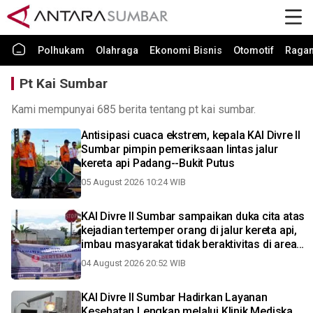
Polhukam
Olahraga
Ekonomi Bisnis
Otomotif
Raga
Pt Kai Sumbar
Kami mempunyai 685 berita tentang pt kai sumbar.
Antisipasi cuaca ekstrem, kepala KAI Divre II
Sumbar pimpin pemeriksaan lintas jalur
kereta api Padang--Bukit Putus
05 August 2026 10:24 WIB
KAI Divre II Sumbar sampaikan duka cita atas
kejadian tertemper orang di jalur kereta api,
imbau masyarakat tidak beraktivitas di area
rel
04 August 2026 20:52 WIB
KAI Divre II Sumbar Hadirkan Layanan
Kesehatan Lengkap melalui Klinik Mediska