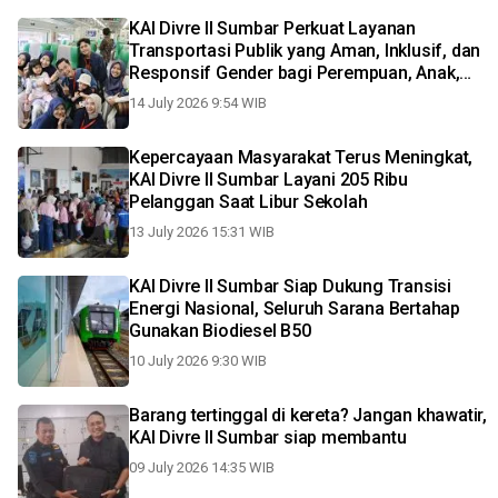
KAI Divre II Sumbar Perkuat Layanan
Transportasi Publik yang Aman, Inklusif, dan
Responsif Gender bagi Perempuan, Anak,
serta Pelanggan Prioritas
14 July 2026 9:54 WIB
Kepercayaan Masyarakat Terus Meningkat,
KAI Divre II Sumbar Layani 205 Ribu
Pelanggan Saat Libur Sekolah
13 July 2026 15:31 WIB
KAI Divre II Sumbar Siap Dukung Transisi
Energi Nasional, Seluruh Sarana Bertahap
Gunakan Biodiesel B50
10 July 2026 9:30 WIB
Barang tertinggal di kereta? Jangan khawatir,
KAI Divre II Sumbar siap membantu
09 July 2026 14:35 WIB