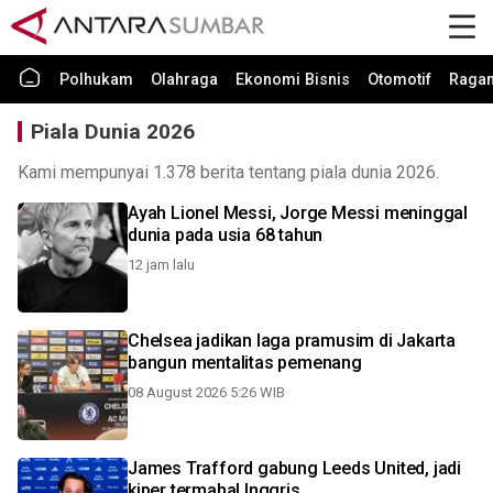
Polhukam
Olahraga
Ekonomi Bisnis
Otomotif
Raga
Piala Dunia 2026
Kami mempunyai 1.378 berita tentang piala dunia 2026.
Ayah Lionel Messi, Jorge Messi meninggal
dunia pada usia 68 tahun
12 jam lalu
Chelsea jadikan laga pramusim di Jakarta
bangun mentalitas pemenang
08 August 2026 5:26 WIB
James Trafford gabung Leeds United, jadi
kiper termahal Inggris