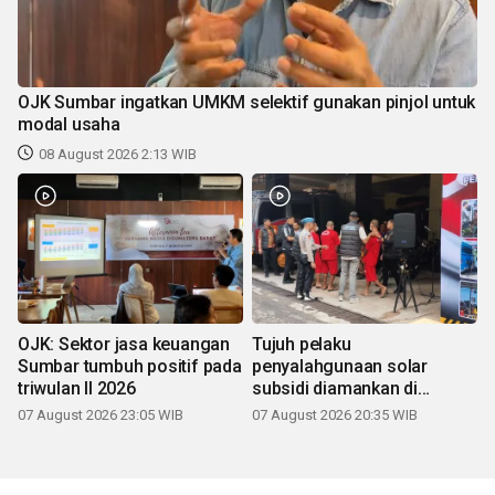
OJK Sumbar ingatkan UMKM selektif gunakan pinjol untuk
modal usaha
08 August 2026 2:13 WIB
OJK: Sektor jasa keuangan
Tujuh pelaku
Sumbar tumbuh positif pada
penyalahgunaan solar
triwulan II 2026
subsidi diamankan di
Sumbar
07 August 2026 23:05 WIB
07 August 2026 20:35 WIB