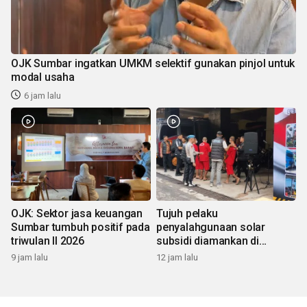
OJK Sumbar ingatkan UMKM selektif gunakan pinjol untuk
modal usaha
6 jam lalu
OJK: Sektor jasa keuangan
Tujuh pelaku
Sumbar tumbuh positif pada
penyalahgunaan solar
triwulan II 2026
subsidi diamankan di
Sumbar
9 jam lalu
12 jam lalu