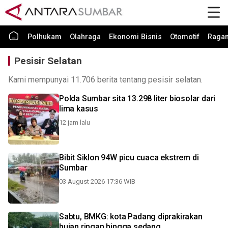
Polhukam
Olahraga
Ekonomi Bisnis
Otomotif
Raga
Pesisir Selatan
Kami mempunyai 11.706 berita tentang pesisir selatan.
Polda Sumbar sita 13.298 liter biosolar dari
lima kasus
12 jam lalu
Bibit Siklon 94W picu cuaca ekstrem di
Sumbar
03 August 2026 17:36 WIB
Sabtu, BMKG: kota Padang diprakirakan
hujan ringan hingga sedang