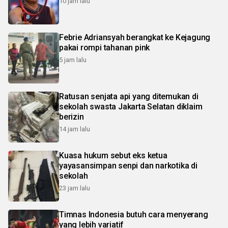
10 jam lalu
Febrie Adriansyah berangkat ke Kejagung
pakai rompi tahanan pink
5 jam lalu
Ratusan senjata api yang ditemukan di
sekolah swasta Jakarta Selatan diklaim
berizin
14 jam lalu
Kuasa hukum sebut eks ketua
yayasansimpan senpi dan narkotika di
sekolah
23 jam lalu
Timnas Indonesia butuh cara menyerang
yang lebih variatif