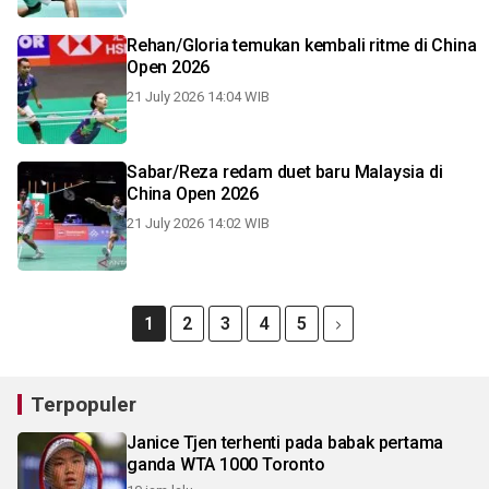
Rehan/Gloria temukan kembali ritme di China
Open 2026
21 July 2026 14:04 WIB
Sabar/Reza redam duet baru Malaysia di
China Open 2026
21 July 2026 14:02 WIB
1
2
3
4
5
Terpopuler
Janice Tjen terhenti pada babak pertama
ganda WTA 1000 Toronto