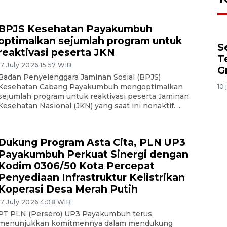
BPJS Kesehatan Payakumbuh
optimalkan sejumlah program untuk
S
reaktivasi peserta JKN
T
17 July 2026 15:57 WIB
G
Badan Penyelenggara Jaminan Sosial (BPJS)
Kesehatan Cabang Payakumbuh mengoptimalkan
10 
sejumlah program untuk reaktivasi peserta Jaminan
Kesehatan Nasional (JKN) yang saat ini nonaktif. ...
Dukung Program Asta Cita, PLN UP3
Payakumbuh Perkuat Sinergi dengan
Kodim 0306/50 Kota Percepat
Penyediaan Infrastruktur Kelistrikan
Koperasi Desa Merah Putih
17 July 2026 4:08 WIB
PT PLN (Persero) UP3 Payakumbuh terus
menunjukkan komitmennya dalam mendukung