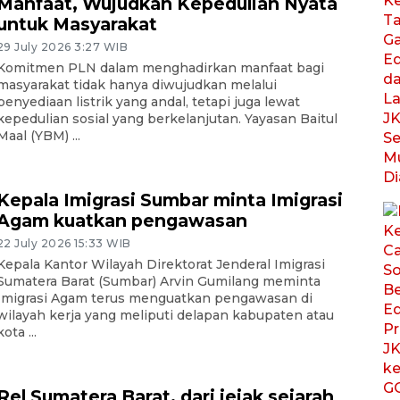
Manfaat, Wujudkan Kepedulian Nyata
untuk Masyarakat
29 July 2026 3:27 WIB
Komitmen PLN dalam menghadirkan manfaat bagi
masyarakat tidak hanya diwujudkan melalui
penyediaan listrik yang andal, tetapi juga lewat
kepedulian sosial yang berkelanjutan. Yayasan Baitul
Maal (YBM) ...
Kepala Imigrasi Sumbar minta Imigrasi
Agam kuatkan pengawasan
22 July 2026 15:33 WIB
Kepala Kantor Wilayah Direktorat Jenderal Imigrasi
Sumatera Barat (Sumbar) Arvin Gumilang meminta
Imigrasi Agam terus menguatkan pengawasan di
wilayah kerja yang meliputi delapan kabupaten atau
kota ...
Rel Sumatera Barat, dari jejak sejarah