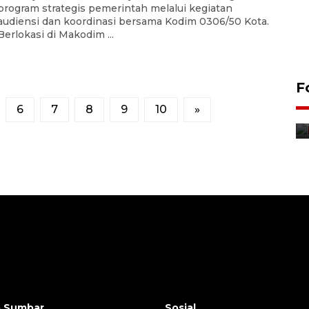
program strategis pemerintah melalui kegiatan
audiensi dan koordinasi bersama Kodim 0306/50 Kota.
Berlokasi di Makodim ...
Penyelesaian pembentukan
F
Kopdes Merah Putih di
6
7
8
9
10
»
Sumbar
05 August 2026 10:33 WIB
a Sumbar
Sosial