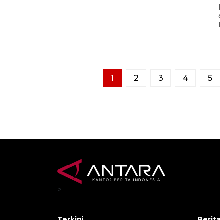
1
2
3
4
5
>
Terkini
Berit