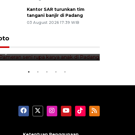
Kantor SAR turunkan tim
tangani banjir di Padang
03 August 2026 17:39 WIB
Pameran seni rupa karya anak
Dampak b
oto
di Padang
Padang
10 jam lalu
05 August 202
Ketentuan Penggunaan