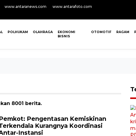
www.antaranews.com
www.antarafoto.com
AL
POLHUKAM
OLAHRAGA
EKONOMI
OTOMOTIF
RAGAM
BISNIS
T
an 8001 berita.
Pemkot: Pengentasan Kemiskinan
Terkendala Kurangnya Koordinasi
Antar-Instansi