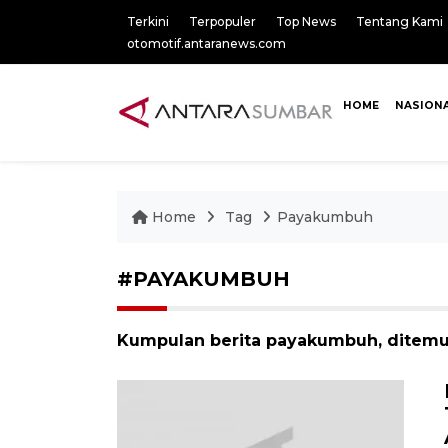
Terkini
Terpopuler
Top News
Tentang Kami
otomotif.antaranews.com
HOME
NASION
Home
Tag
Payakumbuh
#PAYAKUMBUH
Kumpulan berita payakumbuh, ditemuk