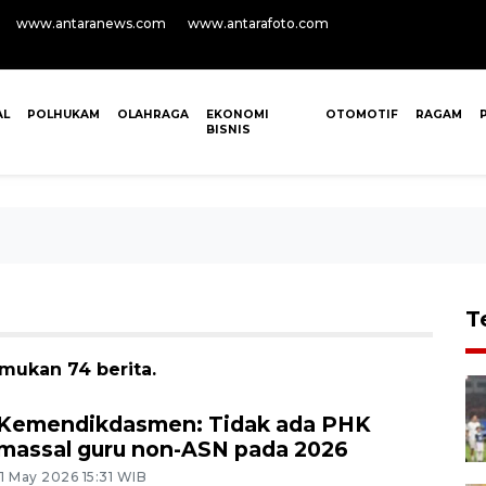
www.antaranews.com
www.antarafoto.com
AL
POLHUKAM
OLAHRAGA
EKONOMI
OTOMOTIF
RAGAM
BISNIS
T
mukan 74 berita.
Kemendikdasmen: Tidak ada PHK
massal guru non-ASN pada 2026
11 May 2026 15:31 WIB