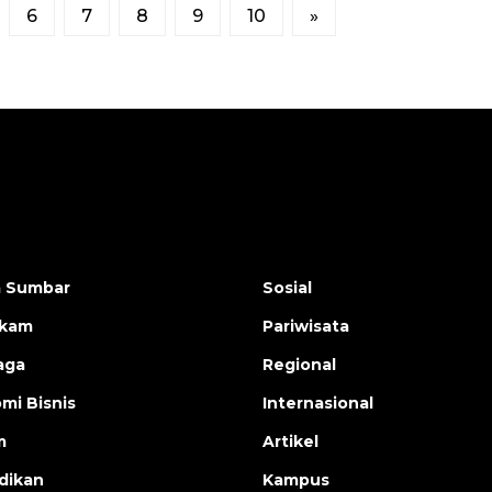
6
7
8
9
10
»
a Sumbar
Sosial
ukam
Pariwisata
aga
Regional
mi Bisnis
Internasional
m
Artikel
dikan
Kampus