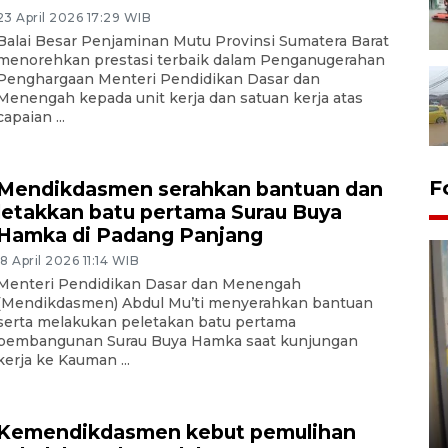
23 April 2026 17:29 WIB
Balai Besar Penjaminan Mutu Provinsi Sumatera Barat
menorehkan prestasi terbaik dalam Penganugerahan
Penghargaan Menteri Pendidikan Dasar dan
Menengah kepada unit kerja dan satuan kerja atas
capaian ...
F
Mendikdasmen serahkan bantuan dan
letakkan batu pertama Surau Buya
Hamka di Padang Panjang
18 April 2026 11:14 WIB
Menteri Pendidikan Dasar dan Menengah
(Mendikdasmen) Abdul Mu’ti menyerahkan bantuan
serta melakukan peletakan batu pertama
pembangunan Surau Buya Hamka saat kunjungan
kerja ke Kauman ...
Penyelesaian pembentukan
Kopdes Merah Putih di
Sumbar
Kemendikdasmen kebut pemulihan
05 August 2026 10:33 WIB