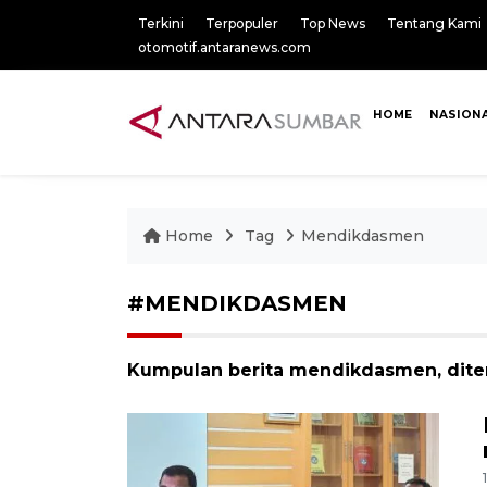
Terkini
Terpopuler
Top News
Tentang Kami
otomotif.antaranews.com
HOME
NASION
Home
Tag
Mendikdasmen
#MENDIKDASMEN
Kumpulan berita mendikdasmen, dite