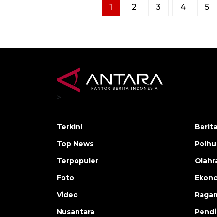
1
2
3
4
5
>
Terkini
Berit
Top News
Polh
Terpopuler
Olahr
Foto
Ekono
Video
Raga
Nusantara
Pendi