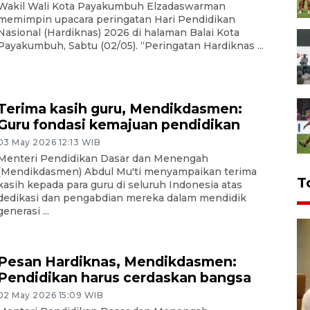
Wakil Wali Kota Payakumbuh Elzadaswarman
memimpin upacara peringatan Hari Pendidikan
Nasional (Hardiknas) 2026 di halaman Balai Kota
Payakumbuh, Sabtu (02/05). “Peringatan Hardiknas ...
Terima kasih guru, Mendikdasmen:
Guru fondasi kemajuan pendidikan
03 May 2026 12:13 WIB
Menteri Pendidikan Dasar dan Menengah
(Mendikdasmen) Abdul Mu'ti menyampaikan terima
T
kasih kepada para guru di seluruh Indonesia atas
dedikasi dan pengabdian mereka dalam mendidik
generasi ...
Pesan Hardiknas, Mendikdasmen:
Pendidikan harus cerdaskan bangsa
02 May 2026 15:09 WIB