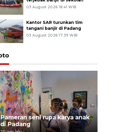
03 August 2026 18:41 WIB
Kantor SAR turunkan tim
tangani banjir di Padang
03 August 2026 17:39 WIB
oto
Pameran seni rupa karya anak
Dampak b
di Padang
Padang
20 jam lalu
05 August 202