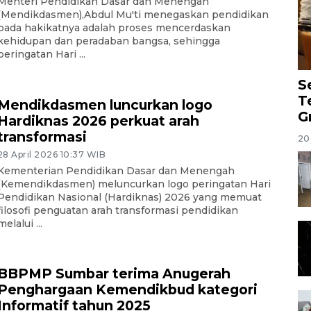
Menteri Pendidikan Dasar dan Menengah
(Mendikdasmen),Abdul Mu'ti menegaskan pendidikan
pada hakikatnya adalah proses mencerdaskan
kehidupan dan peradaban bangsa, sehingga
peringatan Hari ...
S
T
Mendikdasmen luncurkan logo
G
Hardiknas 2026 perkuat arah
transformasi
20 
28 April 2026 10:37 WIB
Kementerian Pendidikan Dasar dan Menengah
(Kemendikdasmen) meluncurkan logo peringatan Hari
Pendidikan Nasional (Hardiknas) 2026 yang memuat
filosofi penguatan arah transformasi pendidikan
melalui ...
BBPMP Sumbar terima Anugerah
Penghargaan Kemendikbud kategori
Informatif tahun 2025